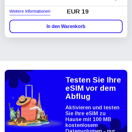
EUR 19
Weitere Informationen
In den Warenkorb
Testen Sie Ihre
eSIM vor dem
Abflug
Aktivieren und testen
Sie Ihre eSIM zu
Hause mit 100 MB
kostenlosem
Datenvolumen - nur