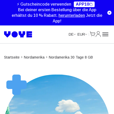
Unlimited Data
Unlimited Data
Unlimited Data
Unlimited Data
⚡ Gutscheincode verwenden
APP10
Bei deiner ersten Bestellung über die App
erhältst du 10 % Rabatt.
herunterladen
Jetzt die
App!
Cart
Mein Kon
DE
EUR
Startseite
Nordamerika
Nordamerika 30 Tage 8 GB