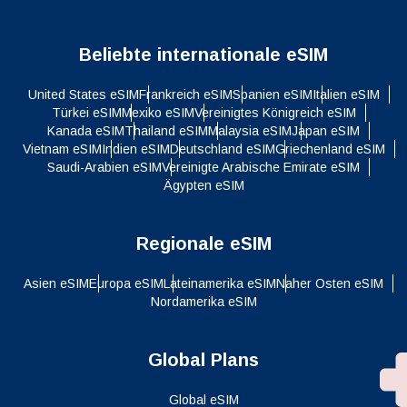
Beliebte internationale eSIM
United States eSIM
Frankreich eSIM
Spanien eSIM
Italien eSIM
Türkei eSIM
Mexiko eSIM
Vereinigtes Königreich eSIM
Kanada eSIM
Thailand eSIM
Malaysia eSIM
Japan eSIM
Vietnam eSIM
Indien eSIM
Deutschland eSIM
Griechenland eSIM
Saudi-Arabien eSIM
Vereinigte Arabische Emirate eSIM
Ägypten eSIM
Regionale eSIM
Asien eSIM
Europa eSIM
Lateinamerika eSIM
Naher Osten eSIM
Nordamerika eSIM
Global Plans
Global eSIM