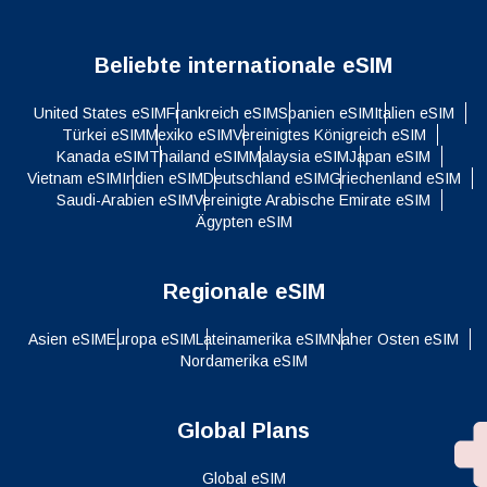
Beliebte internationale eSIM
United States eSIM
Frankreich eSIM
Spanien eSIM
Italien eSIM
Türkei eSIM
Mexiko eSIM
Vereinigtes Königreich eSIM
Kanada eSIM
Thailand eSIM
Malaysia eSIM
Japan eSIM
Vietnam eSIM
Indien eSIM
Deutschland eSIM
Griechenland eSIM
Saudi-Arabien eSIM
Vereinigte Arabische Emirate eSIM
Ägypten eSIM
Regionale eSIM
Asien eSIM
Europa eSIM
Lateinamerika eSIM
Naher Osten eSIM
Nordamerika eSIM
Global Plans
Global eSIM