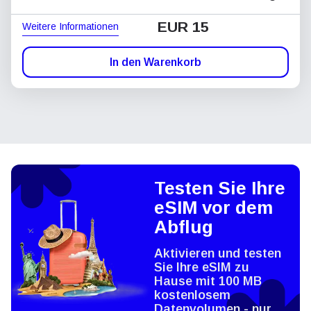
EUR 15
Weitere Informationen
In den Warenkorb
Testen Sie Ihre
eSIM vor dem
Abflug
Aktivieren und testen
Sie Ihre eSIM zu
Hause mit 100 MB
kostenlosem
Datenvolumen - nur