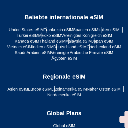
Beliebte internationale eSIM
United States eSIM
Frankreich eSIM
Spanien eSIM
Italien eSIM
Türkei eSIM
Mexiko eSIM
Vereinigtes Königreich eSIM
Kanada eSIM
Thailand eSIM
Malaysia eSIM
Japan eSIM
Vietnam eSIM
Indien eSIM
Deutschland eSIM
Griechenland eSIM
Saudi-Arabien eSIM
Vereinigte Arabische Emirate eSIM
Ägypten eSIM
Regionale eSIM
Asien eSIM
Europa eSIM
Lateinamerika eSIM
Naher Osten eSIM
Nordamerika eSIM
Global Plans
Global eSIM