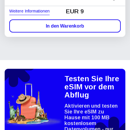
EUR 9
Weitere Informationen
In den Warenkorb
Testen Sie Ihre
eSIM vor dem
Abflug
Aktivieren und testen
Sie Ihre eSIM zu
Hause mit 100 MB
kostenlosem
Datenvolumen - nur