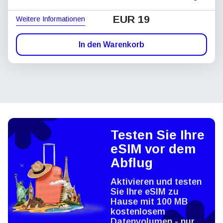
EUR 19
Weitere Informationen
In den Warenkorb
Testen Sie Ihre
eSIM vor dem
Abflug
Aktivieren und testen
Sie Ihre eSIM zu
Hause mit 100 MB
kostenlosem
Datenvolumen - nur