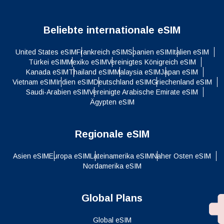
Beliebte internationale eSIM
United States eSIM
Frankreich eSIM
Spanien eSIM
Italien eSIM
Türkei eSIM
Mexiko eSIM
Vereinigtes Königreich eSIM
Kanada eSIM
Thailand eSIM
Malaysia eSIM
Japan eSIM
Vietnam eSIM
Indien eSIM
Deutschland eSIM
Griechenland eSIM
Saudi-Arabien eSIM
Vereinigte Arabische Emirate eSIM
Ägypten eSIM
Regionale eSIM
Asien eSIM
Europa eSIM
Lateinamerika eSIM
Naher Osten eSIM
Nordamerika eSIM
Global Plans
Global eSIM