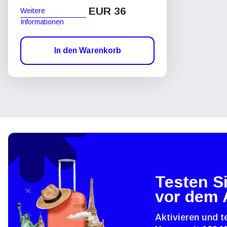
EUR 36
Weitere
Informationen
In den Warenkorb
Testen Si
vor dem 
Aktivieren und t