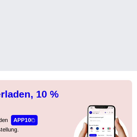
rladen, 10 %
den
APP10
tellung.