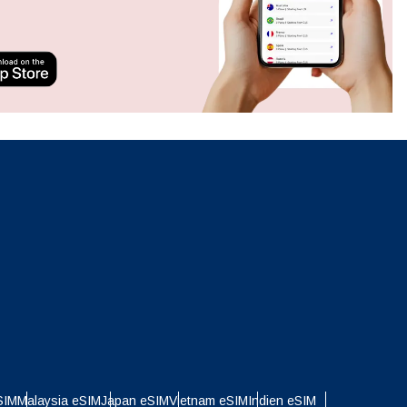
Popup schließen
neues.
ation.
n scan
efits
Popup schließen
Popup schließen
SIM
Malaysia eSIM
Japan eSIM
Vietnam eSIM
Indien eSIM