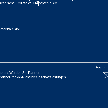
 Arabische Emirate eSIM
Ägypten eSIM
- Singapur-Dollar
TWD - Neuer Taiwan-Dollar
eutsch
Français
- Japanischer Yen
EUR - Euro
amerika eSIM
עברית
العرب
- Thailändischer Baht
PHP - Philippinischer Peso
日本語
한국어
- Indonesische Rupiah
AUD - Australischer Dollar
App her
olski
Português
ie uns
Werden Sie Partner
- Kanadischer Dollar
GBP - Pfund Sterling
Partner
Cookie-Richtlinie
Geschäftslösungen
ทย
Türkçe
- VAE-Dirham
ILS - Israelischer Schekel
简体中文
繁體中文