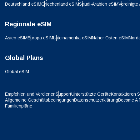
Deutschland eSIM
Griechenland eSIM
Saudi-Arabien eSIM
Vereinigte
SGD 
D
Regionale eSIM
JPY 
Asien eSIM
Europa eSIM
Lateinamerika eSIM
Naher Osten eSIM
Nord
ية
THB 
Global Plans
Global eSIM
IDR 
P
Empfehlen und Verdienen
Support
Unterstützte Geräte
Kontaktieren S
CAD 
Allgemeine Geschäftsbedingungen
Datenschutzerklärung
Become A 
Familienpläne
ไ
AED 