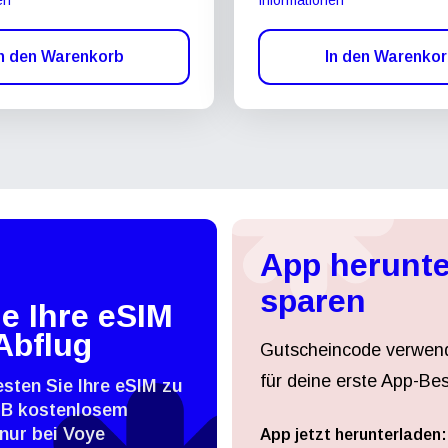
n den Warenkorb
In den Warenko
App herunte
sparen
e Ihre eSIM
Abflug
Gutscheincode verwen
für deine erste App-Bes
esten Sie Ihre eSIM zu
MB kostenlosem
nur bei Voye
App jetzt herunterladen: