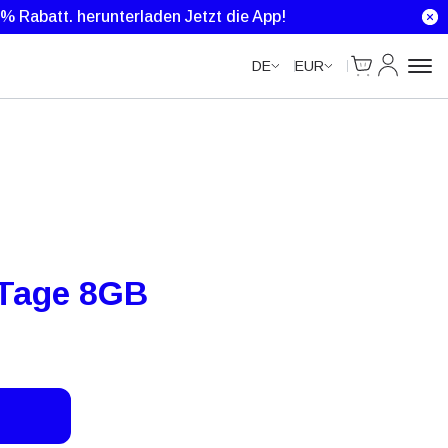
Unlimited Data
Unlimited Data
Unlimited Data
Unlimited Data
0 % Rabatt.
herunterladen Jetzt die App!
Cart
Mein Kon
DE
EUR
Tage 8GB