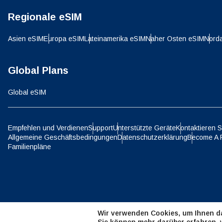
Regionale eSIM
D
JPY 
Asien eSIM
Europa eSIM
Lateinamerika eSIM
Naher Osten eSIM
Nord
ية
Global Plans
THB 
Global eSIM
IDR 
Empfehlen und Verdienen
Support
Unterstützte Geräte
Kontaktieren S
P
Allgemeine Geschäftsbedingungen
Datenschutzerklärung
Become A 
CAD 
Familienpläne
ไ
AED 
Wir verwenden Cookies, um Ihnen da
CHF 