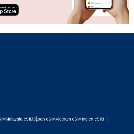
neues.
ation.
n scan
efits
Popup schließen
Popup schließen
SIM
Malaysia eSIM
Japan eSIM
Vietnam eSIM
Indien eSIM