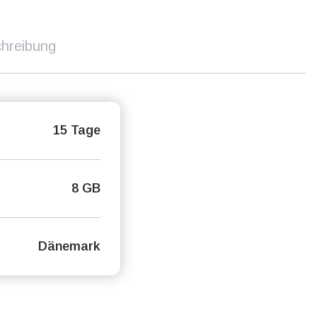
hreibung
15 Tage
8 GB
Dänemark