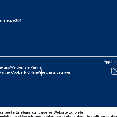
eutsch
Français
- Japanischer Yen
EUR - Euro
amerika eSIM
עברית
العرب
- Thailändischer Baht
PHP - Philippinischer Peso
日本語
한국어
- Indonesische Rupiah
AUD - Australischer Dollar
App her
ie uns
Werden Sie Partner
olski
Português
Partner
Cookie-Richtlinie
Geschäftslösungen
- Kanadischer Dollar
GBP - Pfund Sterling
ทย
Türkçe
- VAE-Dirham
ILS - Israelischer Schekel
简体中文
繁體中文
s beste Erlebnis auf unserer Website zu bieten.
- Schweizer Franken
NZD - Neuseeland-Dollar