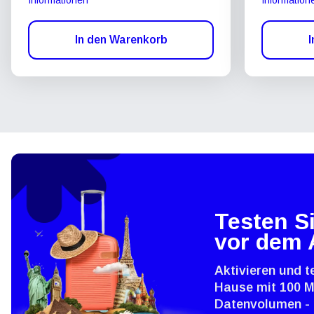
In den Warenkorb
I
Testen Si
vor dem 
Aktivieren und t
Hause mit 100 
Datenvolumen - 