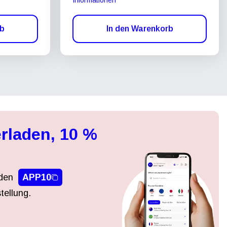
rb
In den Warenkorb
rladen, 10 %
den
APP10
tellung.
Popup schließen