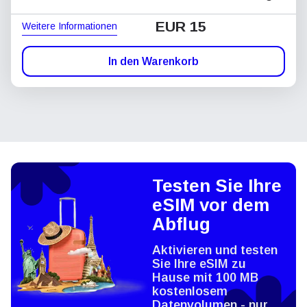
EUR 15
Weitere Informationen
In den Warenkorb
Testen Sie Ihre
eSIM vor dem
Abflug
Aktivieren und testen
Sie Ihre eSIM zu
Hause mit 100 MB
kostenlosem
Datenvolumen - nur