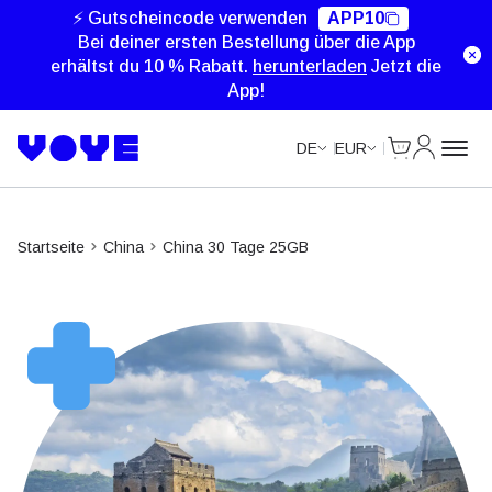
Unlimited Data
Unlimited Data
Unlimited Data
Unlimited Data
⚡ Gutscheincode verwenden
APP10
Bei deiner ersten Bestellung über die App
erhältst du 10 % Rabatt.
herunterladen
Jetzt die
App!
Cart
Mein Kon
DE
EUR
Startseite
China
China 30 Tage 25GB