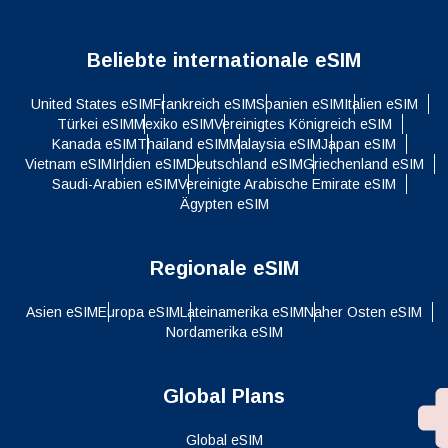
Beliebte internationale eSIM
United States eSIM
Frankreich eSIM
Spanien eSIM
Italien eSIM
Türkei eSIM
Mexiko eSIM
Vereinigtes Königreich eSIM
Kanada eSIM
Thailand eSIM
Malaysia eSIM
Japan eSIM
Vietnam eSIM
Indien eSIM
Deutschland eSIM
Griechenland eSIM
Saudi-Arabien eSIM
Vereinigte Arabische Emirate eSIM
Ägypten eSIM
Regionale eSIM
Asien eSIM
Europa eSIM
Lateinamerika eSIM
Naher Osten eSIM
Nordamerika eSIM
Global Plans
Global eSIM