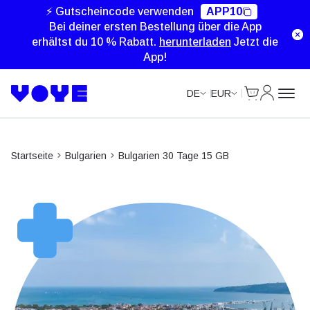
Unlimited Data
Unlimited Data
⚡ Gutscheincode verwenden
APP10
Bei deiner ersten Bestellung über die App
erhältst du 10 % Rabatt.
herunterladen
Jetzt die
App!
Cart
Mein Kon
DE
EUR
Startseite
Bulgarien
Bulgarien 30 Tage 15 GB