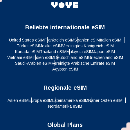
Beliebte internationale eSIM
United States eSIM
Frankreich eSIM
Spanien eSIM
Italien eSIM
Türkei eSIM
Mexiko eSIM
Vereinigtes Königreich eSIM
Kanada eSIM
Thailand eSIM
Malaysia eSIM
Japan eSIM
Vietnam eSIM
Indien eSIM
Deutschland eSIM
Griechenland eSIM
Saudi-Arabien eSIM
Vereinigte Arabische Emirate eSIM
Ägypten eSIM
Regionale eSIM
Asien eSIM
Europa eSIM
Lateinamerika eSIM
Naher Osten eSIM
Nordamerika eSIM
Global Plans