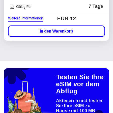
7 Tage
Gültig Für
EUR 12
Weitere Informationen
In den Warenkorb
Testen Sie Ihre
eSIM vor dem
Abflug
Aktivieren und testen
Sie Ihre eSIM zu
Hause mit 100 MB