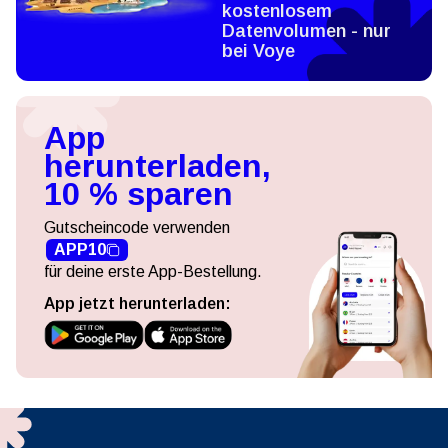
kostenlosem
Datenvolumen - nur
bei Voye
App
herunterladen,
10 % sparen
Gutscheincode verwenden
APP10
für deine erste App-Bestellung.
App jetzt herunterladen: