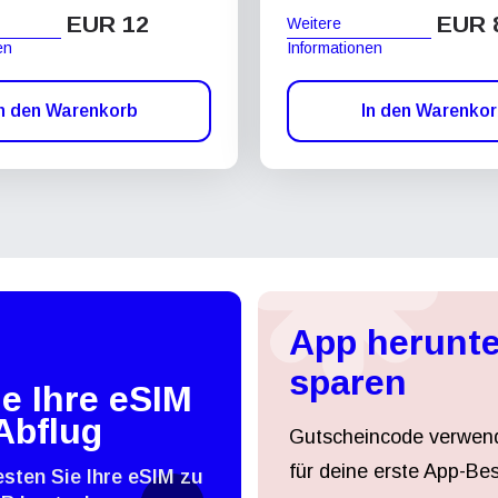
EUR 12
EUR 
Weitere
en
Informationen
n den Warenkorb
In den Warenko
App herunte
sparen
e Ihre eSIM
Abflug
Gutscheincode verwen
für deine erste App-Bes
esten Sie Ihre eSIM zu