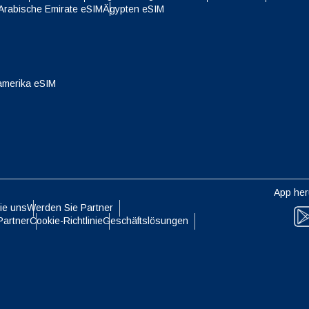
 Arabische Emirate eSIM
Ägypten eSIM
- Singapur-Dollar
TWD - Neuer Taiwan-Dollar
eutsch
Français
- Japanischer Yen
EUR - Euro
amerika eSIM
עברית
العرب
- Thailändischer Baht
PHP - Philippinischer Peso
日本語
한국어
- Indonesische Rupiah
AUD - Australischer Dollar
App her
olski
Português
ie uns
Werden Sie Partner
- Kanadischer Dollar
GBP - Pfund Sterling
Partner
Cookie-Richtlinie
Geschäftslösungen
ทย
Türkçe
- VAE-Dirham
ILS - Israelischer Schekel
简体中文
繁體中文