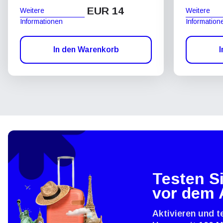
EUR 14
Weitere
Weitere
Informationen
Information
In den Warenkorb
I
Testen Si
vor dem 
Aktivieren und t