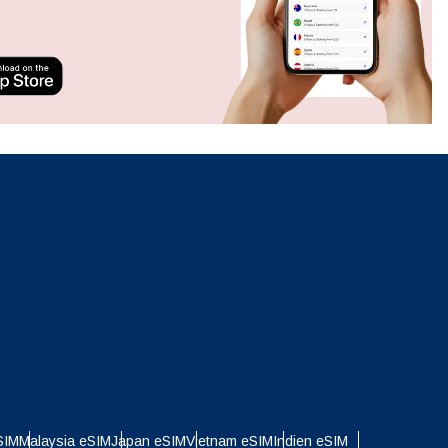
Popup schließen
neues.
ation.
n scan
efits
Popup schließen
Popup schließen
SIM
Malaysia eSIM
Japan eSIM
Vietnam eSIM
Indien eSIM