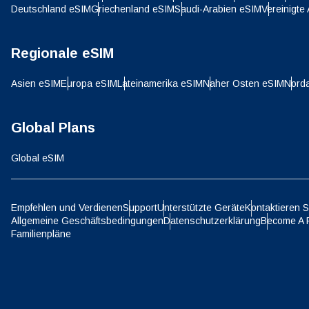
Deutschland eSIM
Griechenland eSIM
Saudi-Arabien eSIM
Vereinigte
SGD 
D
Regionale eSIM
JPY 
Asien eSIM
Europa eSIM
Lateinamerika eSIM
Naher Osten eSIM
Nord
ية
THB 
Global Plans
Global eSIM
IDR 
P
Empfehlen und Verdienen
Support
Unterstützte Geräte
Kontaktieren S
CAD 
Allgemeine Geschäftsbedingungen
Datenschutzerklärung
Become A 
Familienpläne
ไ
AED 