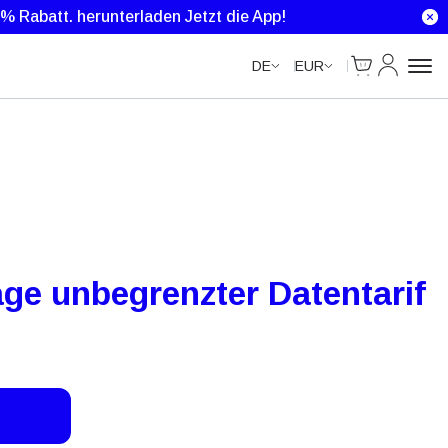
Unlimited Data
0 % Rabatt.
herunterladen Jetzt die App!
Cart
Mein Kon
DE
EUR
age unbegrenzter Datentarif