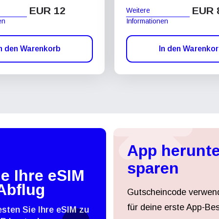
EUR 12
EUR 
Weitere
en
Informationen
n den Warenkorb
In den Warenko
App herunte
sparen
e Ihre eSIM
Abflug
Gutscheincode verwen
für deine erste App-Bes
esten Sie Ihre eSIM zu