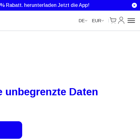
Unlimited Data
0 % Rabatt.
herunterladen Jetzt die App!
Cart
Mein Kon
DE
EUR
e unbegrenzte Daten