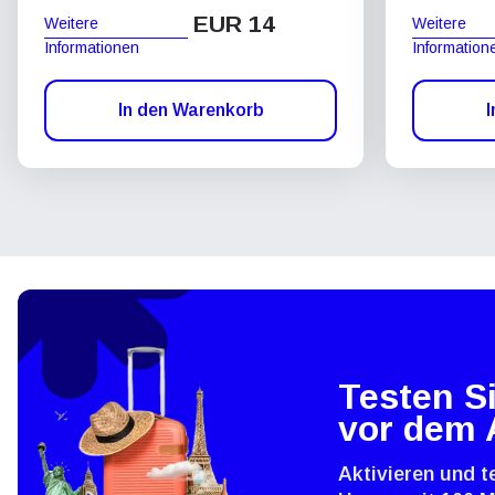
EUR 14
Weitere
Weitere
Informationen
Information
In den Warenkorb
I
Testen Si
vor dem 
Aktivieren und t