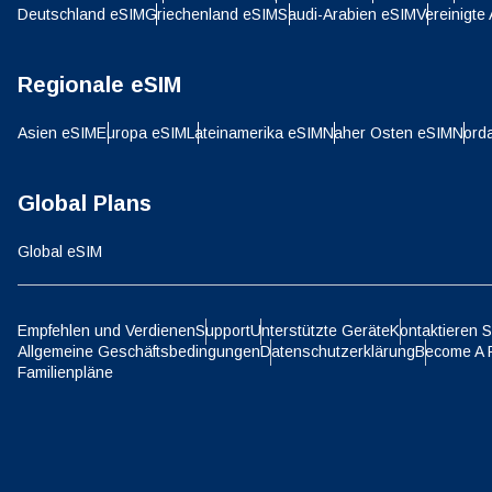
Deutschland eSIM
Griechenland eSIM
Saudi-Arabien eSIM
Vereinigte
SGD 
D
Regionale eSIM
JPY 
Asien eSIM
Europa eSIM
Lateinamerika eSIM
Naher Osten eSIM
Nord
ية
THB 
Global Plans
Global eSIM
IDR 
P
Empfehlen und Verdienen
Support
Unterstützte Geräte
Kontaktieren S
CAD 
Allgemeine Geschäftsbedingungen
Datenschutzerklärung
Become A 
Familienpläne
ไ
AED 