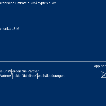
 Arabische Emirate eSIM
Ägypten eSIM
- Singapur-Dollar
TWD - Neuer Taiwan-Dollar
eutsch
Français
- Japanischer Yen
EUR - Euro
amerika eSIM
עברית
العرب
- Thailändischer Baht
PHP - Philippinischer Peso
日本語
한국어
- Indonesische Rupiah
AUD - Australischer Dollar
App her
olski
Português
ie uns
Werden Sie Partner
- Kanadischer Dollar
GBP - Pfund Sterling
Partner
Cookie-Richtlinie
Geschäftslösungen
ทย
Türkçe
- VAE-Dirham
ILS - Israelischer Schekel
简体中文
繁體中文