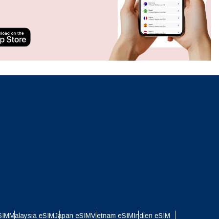
Popup schließen
neues.
ation.
n scan
efits
Popup schließen
Popup schließen
SIM
Malaysia eSIM
Japan eSIM
Vietnam eSIM
Indien eSIM