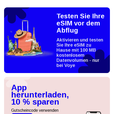
Testen Sie Ihre
eSIM vor dem
Abflug
Aktivieren und testen
Sie Ihre eSIM zu
Hause mit 100 MB
kostenlosem
Datenvolumen - nur
bei Voye
App
herunterladen,
10 % sparen
Gutscheincode verwenden