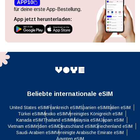
APP10
für deine erste App-Bestellung.
App jetzt herunterladen:
Beliebte internationale eSIM
United States eSIM
Frankreich eSIM
Spanien eSIM
Italien eSIM
Türkei eSIM
Mexiko eSIM
Vereinigtes Königreich eSIM
Kanada eSIM
Thailand eSIM
Malaysia eSIM
Japan eSIM
Vietnam eSIM
Indien eSIM
Deutschland eSIM
Griechenland eSIM
Saudi-Arabien eSIM
Vereinigte Arabische Emirate eSIM
Ägypten eSIM