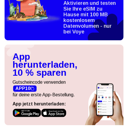
Aktivieren und testen
Sie Ihre eSIM zu
Hause mit 100 MB
kostenlosem
Datenvolumen - nur
bei Voye
App
herunterladen,
10 % sparen
Gutscheincode verwenden
APP10
für deine erste App-Bestellung.
App jetzt herunterladen: