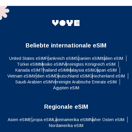
Beliebte internationale eSIM
United States eSIM
Frankreich eSIM
Spanien eSIM
Italien eSIM
Türkei eSIM
Mexiko eSIM
Vereinigtes Königreich eSIM
Kanada eSIM
Thailand eSIM
Malaysia eSIM
Japan eSIM
Vietnam eSIM
Indien eSIM
Deutschland eSIM
Griechenland eSIM
Saudi-Arabien eSIM
Vereinigte Arabische Emirate eSIM
Ägypten eSIM
Regionale eSIM
Asien eSIM
Europa eSIM
Lateinamerika eSIM
Naher Osten eSIM
Nordamerika eSIM