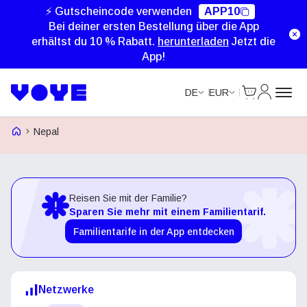
⚡ Gutscheincode verwenden
APP10
Bei deiner ersten Bestellung über die App
erhältst du 10 % Rabatt.
herunterladen
Jetzt die
App!
Cart
Mein Kon
DE
EUR
Voye Homepage
Nepal
Reisen Sie mit der Familie?
Sparen Sie mehr mit einem Familientarif.
Familientarife in der App entdecken
Netzwerke