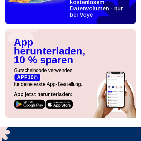
kostenlosem
Datenvolumen - nur
bei Voye
App
herunterladen,
10 % sparen
Gutscheincode verwenden
APP10
für deine erste App-Bestellung.
App jetzt herunterladen: