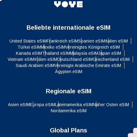
Beliebte internationale eSIM
United States eSIM
Frankreich eSIM
Spanien eSIM
Italien eSIM
Türkei eSIM
Mexiko eSIM
Vereinigtes Königreich eSIM
Kanada eSIM
Thailand eSIM
Malaysia eSIM
Japan eSIM
Vietnam eSIM
Indien eSIM
Deutschland eSIM
Griechenland eSIM
Saudi-Arabien eSIM
Vereinigte Arabische Emirate eSIM
Ägypten eSIM
Regionale eSIM
Asien eSIM
Europa eSIM
Lateinamerika eSIM
Naher Osten eSIM
Nordamerika eSIM
Global Plans