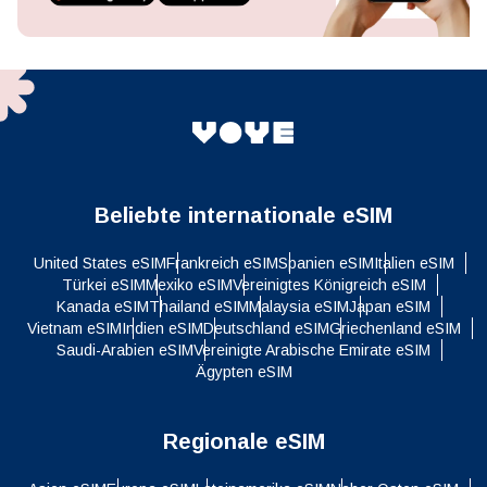
Beliebte internationale eSIM
United States eSIM
Frankreich eSIM
Spanien eSIM
Italien eSIM
Türkei eSIM
Mexiko eSIM
Vereinigtes Königreich eSIM
Kanada eSIM
Thailand eSIM
Malaysia eSIM
Japan eSIM
Vietnam eSIM
Indien eSIM
Deutschland eSIM
Griechenland eSIM
Saudi-Arabien eSIM
Vereinigte Arabische Emirate eSIM
Ägypten eSIM
Regionale eSIM