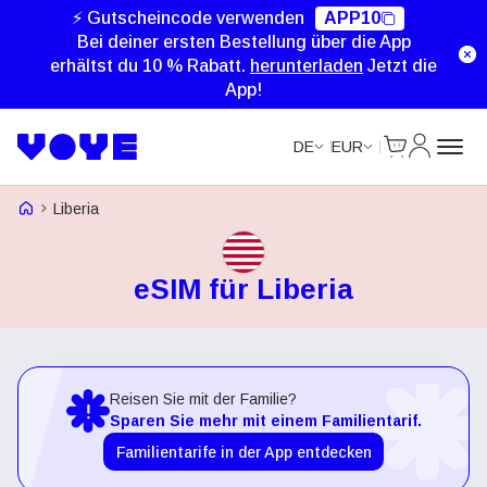
⚡ Gutscheincode verwenden
APP10
Bei deiner ersten Bestellung über die App
erhältst du 10 % Rabatt.
herunterladen
Jetzt die
App!
Cart
Mein Kon
DE
EUR
Voye Homepage
Liberia
eSIM für Liberia
Reisen Sie mit der Familie?
Sparen Sie mehr mit einem Familientarif.
Familientarife in der App entdecken