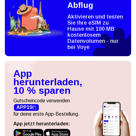
Abflug
Aktivieren und testen
Sie Ihre eSIM zu
Hause mit 100 MB
kostenlosem
Datenvolumen - nur
bei Voye
App
herunterladen,
10 % sparen
Gutscheincode verwenden
APP10
für deine erste App-Bestellung.
App jetzt herunterladen: