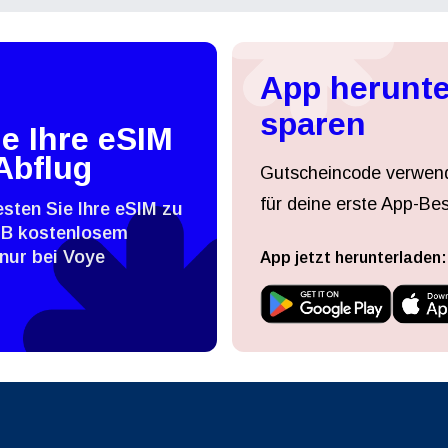
עברית
العرب
- Thailändischer Baht
PHP - Philippinischer Peso
日本語
한국어
App herunte
- Indonesische Rupiah
AUD - Australischer Dollar
sparen
e Ihre eSIM
olski
Português
Abflug
Gutscheincode verwen
- Kanadischer Dollar
GBP - Pfund Sterling
für deine erste App-Bes
esten Sie Ihre eSIM zu
ทย
Türkçe
MB kostenlosem
- VAE-Dirham
ILS - Israelischer Schekel
nur bei Voye
App jetzt herunterladen:
简体中文
繁體中文
- Schweizer Franken
NZD - Neuseeland-Dollar
- Hongkong-Dollar