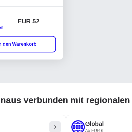
EUR 52
en
n den Warenkorb
inaus verbunden mit regionalen
Global
Ab
EUR
6