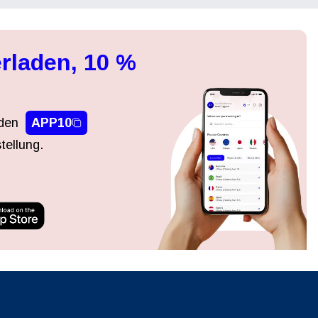
rladen, 10 %
den
APP10
tellung.