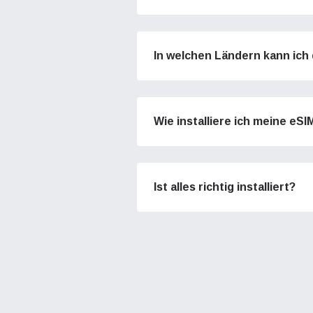
or ent
Ep
Ep
of eSI
Pr
Pr
In welchen Ländern kann ich
Wäh
E-Mai
Spr
Währu
Wie installiere ich meine eS
USD 
Ist alles richtig installiert?
E
SGD 
D
JPY 