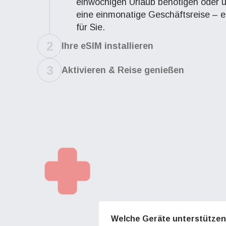
einwöchigen Urlaub benötigen oder 
eine einmonatige Geschäftsreise – e
für Sie.
2
Ihre eSIM installieren
3
Aktivieren & Reise genießen
Net
Net
How 
Diese 
Diese 
Fahre
To get
folge
folge
techno
Anpas
Anpas
Welche Geräte unterstützen
They w