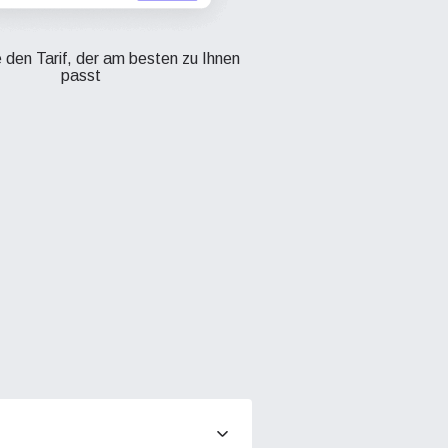
 den Tarif, der am besten zu Ihnen
passt
Popup schließen
Close Popup
Close Popup
neues.
ation.
n scan