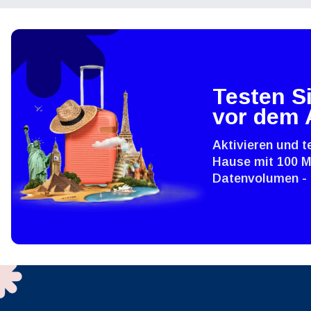
ية
THB 
IDR 
Testen Si
P
vor dem 
CAD 
Aktivieren und t
ไ
Hause mit 100 
AED 
Datenvolumen - 
CHF 
HKD 