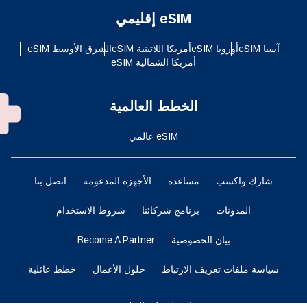
eSIM إقليمي
آسيا eSIM
أوروبا eSIM
أمريكا اللاتينية eSIM
الشرق الأوسط eSIM
أمريكا الشمالية eSIM
الخطط العالمية
eSIM عالمي
شارك واكسب
مساعدة
الأجهزة المدعومة
اتصل بنا
المدونات
برنامج شركائنا
شروط الاستخدام
بيان الخصوصية
Become A Partner
سياسة ملفات تعريف الارتباط
حلول الأعمال
خطط عائلية
احصل على التطبيق