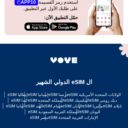
استخدم رمز القسيمة
APP10
على طلبك الأول عبر التطبيق.
حمّل التطبيق الآن:
ال eSIM الدولي الشهير
الولايات المتحدة الأمريكية eSIM
فرنسا eSIM
إسبانيا eSIM
إيطاليا eSIM
ديك رومى eSIM
المكسيك eSIM
المملكة المتحدة eSIM
كندا eSIM
تايلاند eSIM
ماليزيا eSIM
اليابان eSIM
فيتنام eSIM
الهند eSIM
ألمانيا eSIM
اليونان eSIM
المملكة العربية السعودية eSIM
الإمارات العربية المتحدة eSIM
مصر eSIM