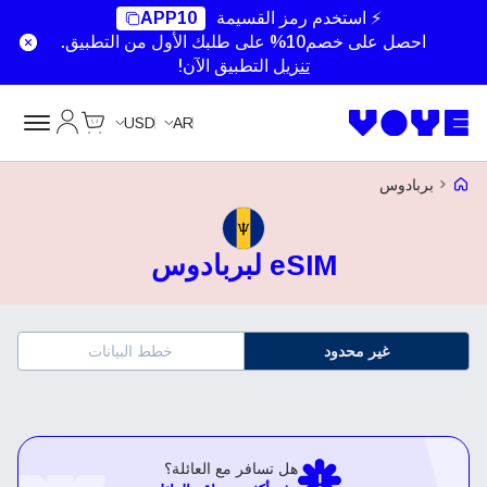
⚡ استخدم رمز القسيمة
APP10
احصل على خصم10% على طلبك الأول من التطبيق.
تنزيل
التطبيق الآن!
Cart
حسابي
USD
AR
Voye Homepage
بربادوس
eSIM لبربادوس
غير محدود
خطط البيانات
هل تسافر مع العائلة؟