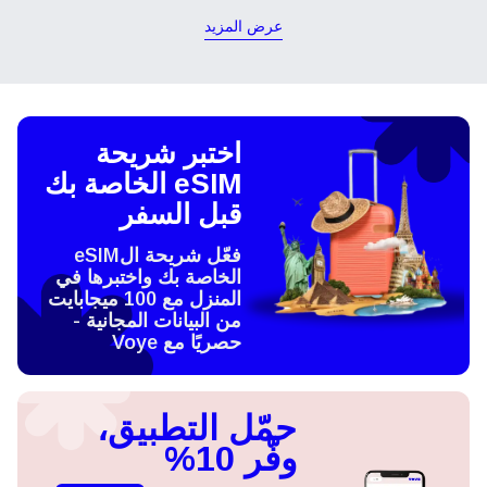
عرض المزيد
اختبر شريحة
eSIM الخاصة بك
قبل السفر
فعّل شريحة الeSIM
الخاصة بك واختبرها في
المنزل مع 100 ميجابايت
من البيانات المجانية -
حصريًا مع Voye
حمّل التطبيق،
وفّر 10%