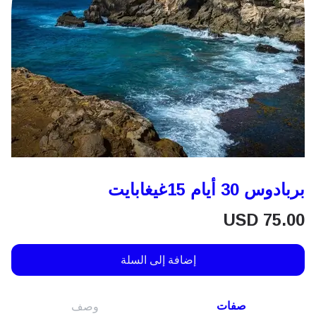
بربادوس 30 أيام 15غيغابايت
USD
75.00
إضافة إلى السلة
صفات
وصف