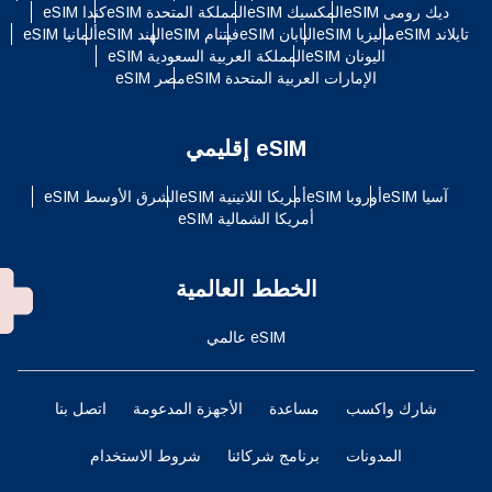
ديك رومى eSIM
المكسيك eSIM
المملكة المتحدة eSIM
كندا eSIM
تايلاند eSIM
ماليزيا eSIM
اليابان eSIM
فيتنام eSIM
الهند eSIM
ألمانيا eSIM
اليونان eSIM
المملكة العربية السعودية eSIM
الإمارات العربية المتحدة eSIM
مصر eSIM
eSIM إقليمي
آسيا eSIM
أوروبا eSIM
أمريكا اللاتينية eSIM
الشرق الأوسط eSIM
أمريكا الشمالية eSIM
الخطط العالمية
eSIM عالمي
شارك واكسب
مساعدة
الأجهزة المدعومة
اتصل بنا
المدونات
برنامج شركائنا
شروط الاستخدام