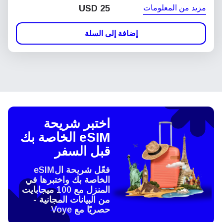
مزيد من المعلومات
USD
25
إضافة إلى السلة
اختبر شريحة
eSIM الخاصة بك
قبل السفر
فعّل شريحة الeSIM
الخاصة بك واختبرها في
المنزل مع 100 ميجابايت
من البيانات المجانية -
حصريًا مع Voye