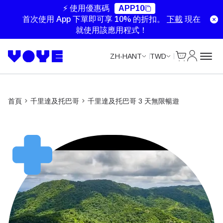
Unlimited Data
Unlimited Data
Unlimited Data
⚡ 使用優惠碼
APP10
首次使用 App 下單即可享 10% 的折扣。
下載
現在
就使用該應用程式！
Cart
我的帳戶
ZH-HANT
TWD
首頁
千里達及托巴哥
千里達及托巴哥 3 天無限暢遊