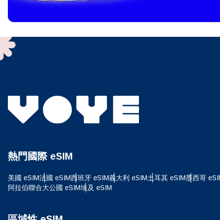
To get
techno
They w
or ent
of eSI
選
電子
選
搜尋
熱門國際 eSIM
USD
美國 eSIM
法國 eSIM
西班牙 eSIM
義大利 eSIM
土耳其 eSIM
墨西哥 eSI
阿拉伯聯合大公國 eSIM
埃及 eSIM
E
SGD
區域性 eSIM