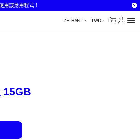
Unlimited Data
Unlimited Data
Unlimited Data
Unlimited Data
就使用該應用程式！
Cart
我的帳戶
ZH-HANT
TWD
 15GB