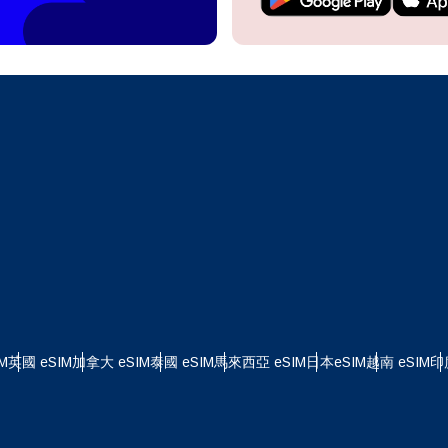
繼續前往您的帳戶或在幾秒鐘內建立一個新帳戶。
 your eSIM, start by checking if your device supports eSIM
logy. Then, contact your mobile carrier to request an eSIM activ
ill provide you with a QR code or activation details that you ca
繼續使用
Apple
er in your device settings. Once activated, you can enjoy the ben
M without needing a physical SIM card!
或使用電子郵件繼續
擇貨幣：
郵件
擇語言：
貨幣
發送驗證碼
 - 美元 (US)
KRW - 韓元
M
英國 eSIM
加拿大 eSIM
泰國 eSIM
馬來西亞 eSIM
日本eSIM
越南 eSIM
印
nglish
Español
 - 新加坡元
TWD - 新台幣