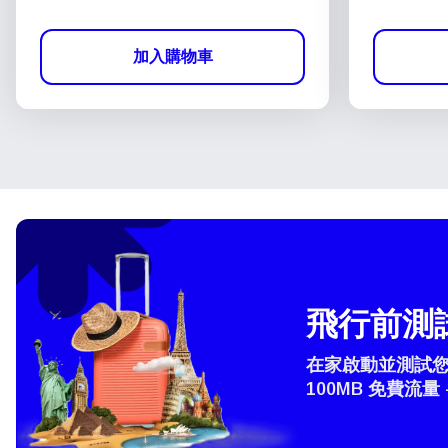
加入購物車
飛行前測試
在家啟動並測試您的
100MB 免費流量 
How 