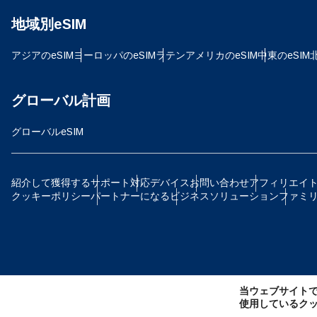
地域別eSIM
D
JPY
アジアのeSIM
ヨーロッパのeSIM
ラテンアメリカのeSIM
中東のeSIM
ية
TH
グローバル計画
グローバルeSIM
ID
P
紹介して獲得する
サポート
対応デバイス
お問い合わせ
アフィリエイ
クッキーポリシー
パートナーになる
ビジネスソリューション
ファミ
CAD
ไ
AE
当ウェブサイト
CH
使用しているク