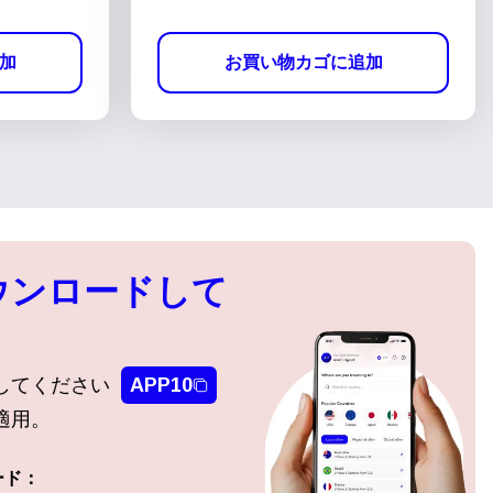
加
お買い物カゴに追加
ウンロードして
してください
APP10
適用。
ード：
ポップアップを閉じる