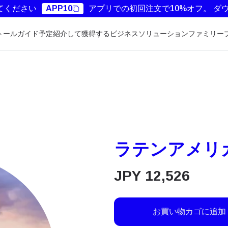
てください
APP10
アプリでの初回注文で10%オフ。
ダ
トールガイド
予定
紹介して獲得する
ビジネスソリューション
ファミリー
ラテンアメリカ 
JPY
12,526
お買い物カゴに追加