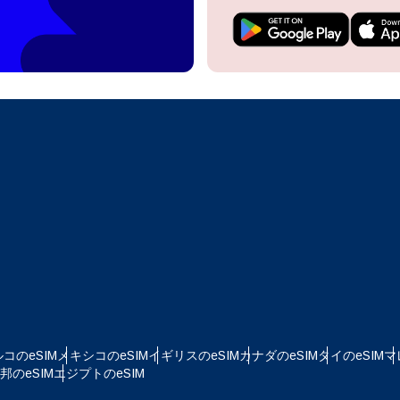
do I get my eSim?
アカウントにログインするか、数秒でアカウントを作成してください。
 your eSIM, start by checking if your device supports eSIM
logy. Then, contact your mobile carrier to request an eSIM activ
ill provide you with a QR code or activation details that you ca
Apple
で続ける
er in your device settings. Once activated, you can enjoy the ben
M without needing a physical SIM card!
またはメールで続ける
貨を選択
ルアドレス
語を選択
を検索
OTPを送信
 - 米ドル
KRW - 韓国ウォン
コのeSIM
メキシコのeSIM
イギリスのeSIM
カナダのeSIM
タイのeSIM
マ
nglish
Español
のeSIM
エジプトのeSIM
D - シンガポール・ドル
TWD - 新台湾ドル