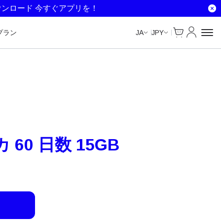
Unlimited Data
Unlimited Data
Unlimited Data
Unlimited Data
ウンロード 今すぐアプリを！
Cart
マイアカ
プラン
JA
JPY
60 日数 15GB