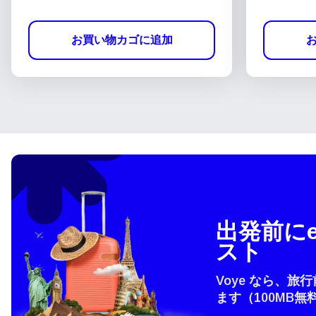
お買い物カゴに追加
出発前にe
スト
Voye なら、旅
ます（100MB無