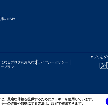
eutsch
Français
 - 日本円
EUR - ユーロ
北米のeSIM
עברית
العرب
B - タイ・バーツ
PHP - フィリピン・ペソ
日本語
한국어
R - インドネシア・ルピア
AUD - 豪ドル
アプリをダ
olski
Português
トになる
ブログ
利用規約
プライバシーポリシー
リープラン
 - カナダドル
GBP - ポンド
ทย
Türkçe
D - アラブ首長国連邦ディルハム
ILS - イスラエル新シェケル
简体中文
繁體中文
では、最適な体験を提供するためにクッキーを使用しています。
F - スイス・フラン
NZD - ニュージーランド・ドル
ッキーの詳細や無効にする方法は、
設定
で確認できます。