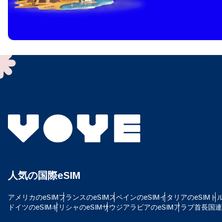
How 
To get
techno
They w
or ent
of eSI
通
メー
言
通貨
人気の国際eSIM
USD
アメリカのeSIM
フランスのeSIM
スペインのeSIM
イタリアのeSIM
トル
E
ドイツのeSIM
ギリシャのeSIM
サウジアラビアのeSIM
アラブ首長国連邦
SG