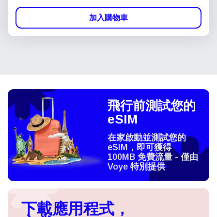
加入購物車
飛行前測試您的
eSIM
在家啟動並測試您的
eSIM，即可獲得
100MB 免費流量 - 僅由
Voye 特別提供
下載應用程式，