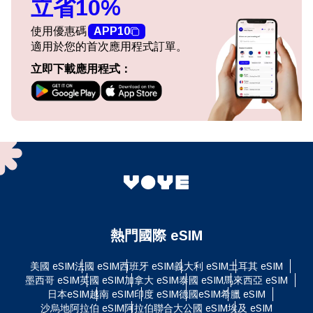
立省10%
使用優惠碼
APP10
適用於您的首次應用程式訂單。
立即下載應用程式：
熱門國際 eSIM
美國 eSIM
法國 eSIM
西班牙 eSIM
義大利 eSIM
土耳其 eSIM
墨西哥 eSIM
英國 eSIM
加拿大 eSIM
泰國 eSIM
馬來西亞 eSIM
日本eSIM
越南 eSIM
印度 eSIM
德國eSIM
希臘 eSIM
沙烏地阿拉伯 eSIM
阿拉伯聯合大公國 eSIM
埃及 eSIM