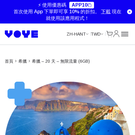
Unlimited Data
Unlimited Data
Unlimited Data
⚡ 使用優惠碼
APP10
首次使用 App 下單即可享 10% 的折扣。
下載
現在
就使用該應用程式！
Cart
我的帳戶
ZH-HANT
TWD
首頁
希臘
希臘 – 20 天 – 無限流量 (6GB)