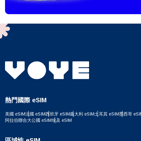
To get
techno
They w
or ent
of eSI
選
電子
搜尋
熱門國際 eSIM
USD
美國 eSIM
法國 eSIM
西班牙 eSIM
義大利 eSIM
土耳其 eSIM
墨西哥 eSI
阿拉伯聯合大公國 eSIM
埃及 eSIM
SGD
區域性 eSIM