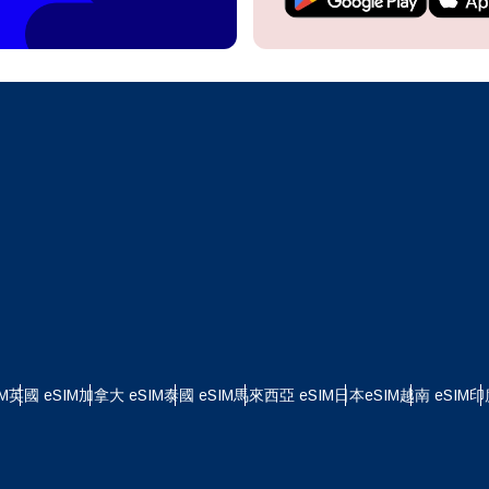
繼續前往您的帳戶或在幾秒鐘內建立一個新帳戶。
 your eSIM, start by checking if your device supports eSIM
logy. Then, contact your mobile carrier to request an eSIM activ
ill provide you with a QR code or activation details that you ca
繼續使用
Apple
er in your device settings. Once activated, you can enjoy the ben
繁體中文
M without needing a physical SIM card!
或使用電子郵件繼續
擇貨幣：
郵件
貨幣
發送驗證碼
 - 美元 (US)
KRW - 韓元
M
英國 eSIM
加拿大 eSIM
泰國 eSIM
馬來西亞 eSIM
日本eSIM
越南 eSIM
印
 - 新加坡元
TWD - 新台幣