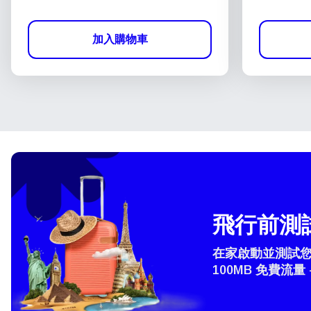
加入購物車
飛行前測試
在家啟動並測試您的
100MB 免費流量 
選
How 