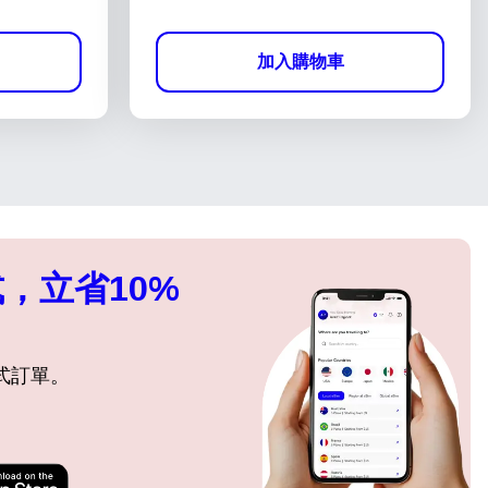
加入購物車
，立省10%
式訂單。
關閉彈出視窗
關閉彈出視窗