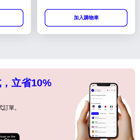
加入購物車
，立省10%
式訂單。
關閉彈出視窗