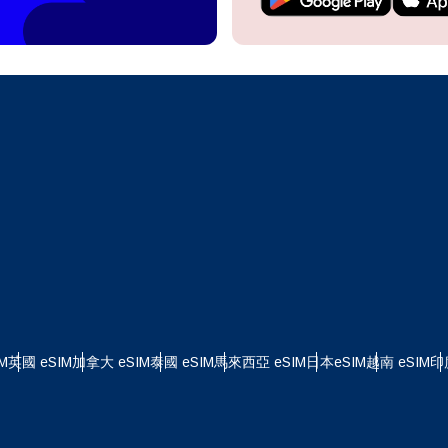
繼續前往您的帳戶或在幾秒鐘內建立一個新帳戶。
 your eSIM, start by checking if your device supports eSIM
logy. Then, contact your mobile carrier to request an eSIM activ
ill provide you with a QR code or activation details that you ca
繼續使用
Apple
er in your device settings. Once activated, you can enjoy the ben
M without needing a physical SIM card!
或使用電子郵件繼續
擇貨幣：
郵件
擇語言：
貨幣
發送驗證碼
 - 美元 (US)
KRW - 韓元
M
英國 eSIM
加拿大 eSIM
泰國 eSIM
馬來西亞 eSIM
日本eSIM
越南 eSIM
印
nglish
Español
 - 新加坡元
TWD - 新台幣