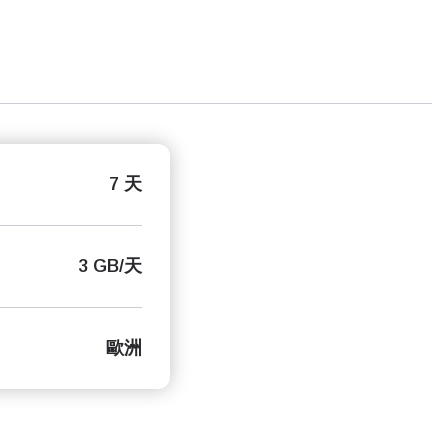
7 天
3 GB/天
歐洲