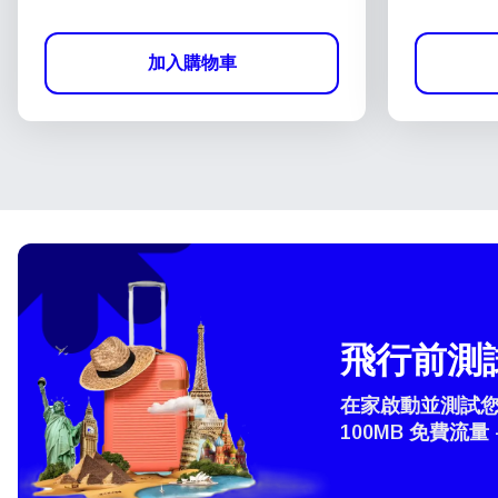
加入購物車
飛行前測試
在家啟動並測試您的
100MB 免費流量 
How 