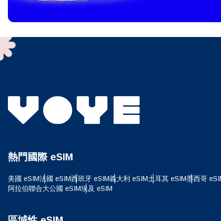
To get
techno
They w
or ent
of eSI
選
電子
選
搜尋
熱門國際 eSIM
USD
美國 eSIM
法國 eSIM
西班牙 eSIM
義大利 eSIM
土耳其 eSIM
墨西哥 eSI
阿拉伯聯合大公國 eSIM
埃及 eSIM
E
SGD
區域性 eSIM