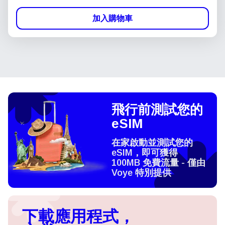
加入購物車
飛行前測試您的
eSIM
在家啟動並測試您的
eSIM，即可獲得
100MB 免費流量 - 僅由
Voye 特別提供
下載應用程式，