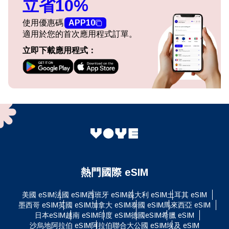
立省10%
使用優惠碼
APP10
適用於您的首次應用程式訂單。
立即下載應用程式：
熱門國際 eSIM
美國 eSIM
法國 eSIM
西班牙 eSIM
義大利 eSIM
土耳其 eSIM
墨西哥 eSIM
英國 eSIM
加拿大 eSIM
泰國 eSIM
馬來西亞 eSIM
日本eSIM
越南 eSIM
印度 eSIM
德國eSIM
希臘 eSIM
沙烏地阿拉伯 eSIM
阿拉伯聯合大公國 eSIM
埃及 eSIM