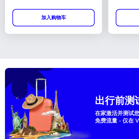
加入购物车
出行前测试
在家激活并测试您的 
免费流量 - 仅在 V
How 