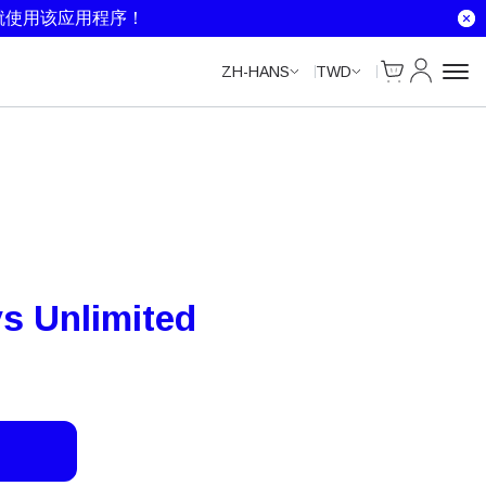
Unlimited Data
Unlimited Data
Unlimited Data
Unlimited Data
就使用该应用程序！
Cart
我的账户
ZH-HANS
TWD
s Unlimited