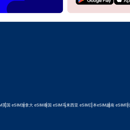
继续访问您的账户或在几秒钟内创建一个新账户。
 your eSIM, start by checking if your device supports eSIM
logy. Then, contact your mobile carrier to request an eSIM activ
ill provide you with a QR code or activation details that you ca
继续使用
Apple
er in your device settings. Once activated, you can enjoy the ben
M without needing a physical SIM card!
或使用电子邮件继续
择货币：
邮件
择语言：
货币
发送验证码
 - 美元
KRW - 南非兰特 (R)
M
英国 eSIM
加拿大 eSIM
泰国 eSIM
马来西亚 eSIM
日本eSIM
越南 eSIM
印
nglish
Español
D - 新加坡元（S$）
TWD - 新台币