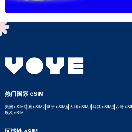
To get
techno
They w
or ent
of eSI
选
电子
选
搜索
热门国际 eSIM
USD
美国 eSIM
法国 eSIM
西班牙 eSIM
意大利 eSIM
土耳其 eSIM
墨西哥 eSI
埃及 eSIM
E
SG
区域性 eSIM