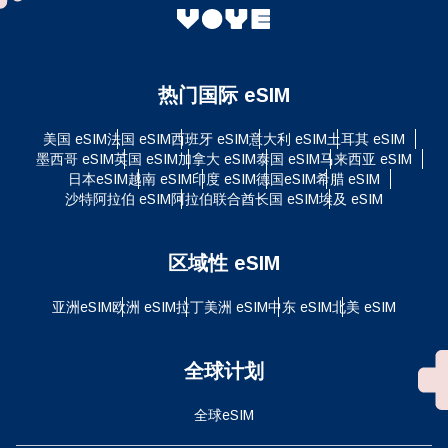
热门国际 eSIM
美国 eSIM
法国 eSIM
西班牙 eSIM
意大利 eSIM
土耳其 eSIM
墨西哥 eSIM
英国 eSIM
加拿大 eSIM
泰国 eSIM
马来西亚 eSIM
日本eSIM
越南 eSIM
印度 eSIM
德国eSIM
希腊 eSIM
沙特阿拉伯 eSIM
阿拉伯联合酋长国 eSIM
埃及 eSIM
区域性 eSIM
亚洲eSIM
欧洲 eSIM
拉丁美洲 eSIM
中东 eSIM
北美 eSIM
全球计划
全球eSIM