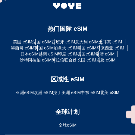
热门国际 eSIM
美国 eSIM
法国 eSIM
西班牙 eSIM
意大利 eSIM
土耳其 eSIM
墨西哥 eSIM
英国 eSIM
加拿大 eSIM
泰国 eSIM
马来西亚 eSIM
日本eSIM
越南 eSIM
印度 eSIM
德国eSIM
希腊 eSIM
沙特阿拉伯 eSIM
阿拉伯联合酋长国 eSIM
埃及 eSIM
区域性 eSIM
亚洲eSIM
欧洲 eSIM
拉丁美洲 eSIM
中东 eSIM
北美 eSIM
全球计划
全球eSIM