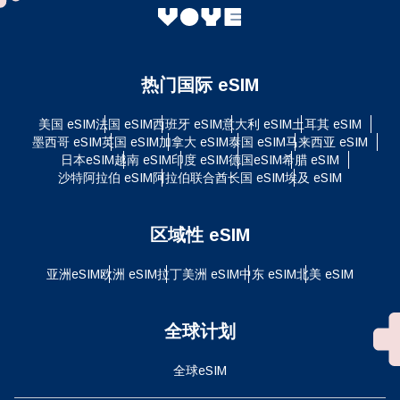
热门国际 eSIM
美国 eSIM
法国 eSIM
西班牙 eSIM
意大利 eSIM
土耳其 eSIM
墨西哥 eSIM
英国 eSIM
加拿大 eSIM
泰国 eSIM
马来西亚 eSIM
日本eSIM
越南 eSIM
印度 eSIM
德国eSIM
希腊 eSIM
沙特阿拉伯 eSIM
阿拉伯联合酋长国 eSIM
埃及 eSIM
区域性 eSIM
亚洲eSIM
欧洲 eSIM
拉丁美洲 eSIM
中东 eSIM
北美 eSIM
全球计划
全球eSIM