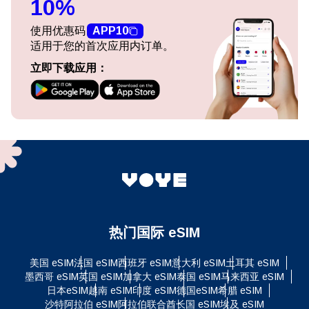
10%
使用优惠码
APP10
适用于您的首次应用内订单。
立即下载应用：
热门国际 eSIM
美国 eSIM
法国 eSIM
西班牙 eSIM
意大利 eSIM
土耳其 eSIM
墨西哥 eSIM
英国 eSIM
加拿大 eSIM
泰国 eSIM
马来西亚 eSIM
日本eSIM
越南 eSIM
印度 eSIM
德国eSIM
希腊 eSIM
沙特阿拉伯 eSIM
阿拉伯联合酋长国 eSIM
埃及 eSIM