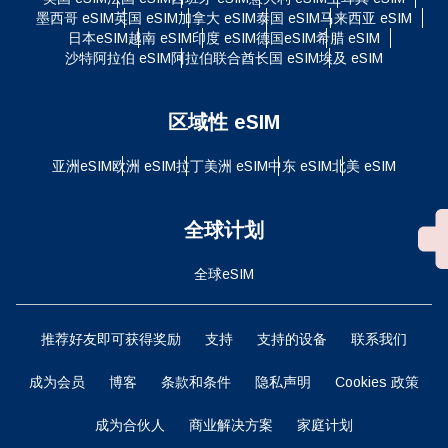
墨西哥 eSIM
英国 eSIM
加拿大 eSIM
泰国 eSIM
马来西亚 eSIM
日本eSIM
越南 eSIM
印度 eSIM
德国eSIM
希腊 eSIM
沙特阿拉伯 eSIM
阿拉伯联合酋长国 eSIM
埃及 eSIM
区域性 eSIM
亚洲eSIM
欧洲 eSIM
拉丁美洲 eSIM
中东 eSIM
北美 eSIM
全球计划
全球eSIM
推荐好友即可获得奖励
支持
支持的设备
联系我们
成为会员
博客
条款和条件
隐私声明
Cookies 政策
成为合伙人
商业解决方案
家庭计划