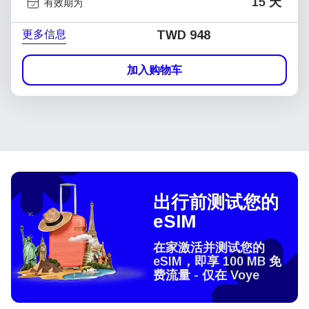
15 天
有效期为
更多信息
TWD 948
加入购物车
出行前测试您的
eSIM
在家激活并测试您的
eSIM，即享 100 MB 免
费流量 - 仅在 Voye