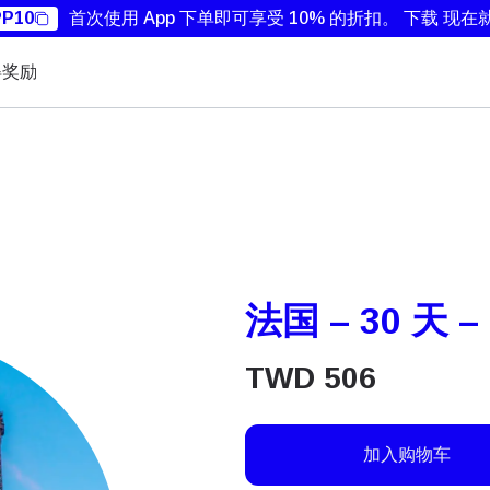
P10
首次使用 App 下单即可享受 10% 的折扣。
下载 现在
得奖励
法国 – 30 天 –
TWD
506
加入购物车