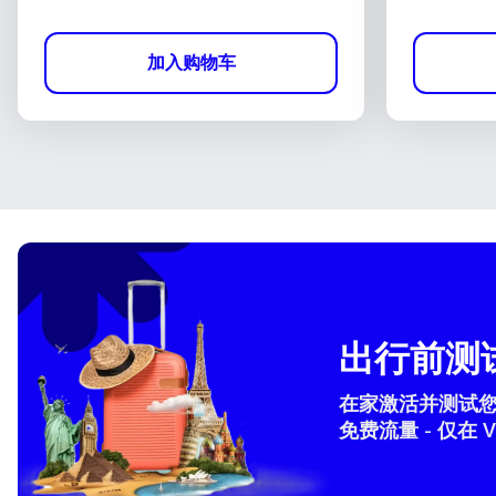
加入购物车
出行前测试
在家激活并测试您的 
免费流量 - 仅在 V
How 