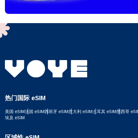
To get
techno
They w
or ent
of eSI
选
电子
选
搜索
热门国际 eSIM
USD
美国 eSIM
法国 eSIM
西班牙 eSIM
意大利 eSIM
土耳其 eSIM
墨西哥 eSI
埃及 eSIM
E
SG
区域性 eSIM