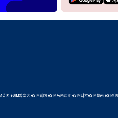
继续访问您的账户或在几秒钟内创建一个新账户。
 your eSIM, start by checking if your device supports eSIM
logy. Then, contact your mobile carrier to request an eSIM activ
ill provide you with a QR code or activation details that you ca
继续使用
Apple
er in your device settings. Once activated, you can enjoy the ben
M without needing a physical SIM card!
或使用电子邮件继续
择货币：
邮件
择语言：
货币
发送验证码
 - 美元
KRW - 南非兰特 (R)
M
英国 eSIM
加拿大 eSIM
泰国 eSIM
马来西亚 eSIM
日本eSIM
越南 eSIM
印
nglish
Español
D - 新加坡元（S$）
TWD - 新台币