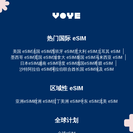
热门国际 eSIM
美国 eSIM
法国 eSIM
西班牙 eSIM
意大利 eSIM
土耳其 eSIM
墨西哥 eSIM
英国 eSIM
加拿大 eSIM
泰国 eSIM
马来西亚 eSIM
日本eSIM
越南 eSIM
印度 eSIM
德国eSIM
希腊 eSIM
沙特阿拉伯 eSIM
阿拉伯联合酋长国 eSIM
埃及 eSIM
区域性 eSIM
亚洲eSIM
欧洲 eSIM
拉丁美洲 eSIM
中东 eSIM
北美 eSIM
全球计划