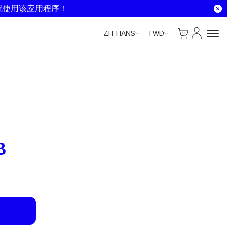
Unlimited Data
Unlimited Data
Unlimited Data
Unlimited Data
就使用该应用程序！
Cart
我的账户
ZH-HANS
TWD
B