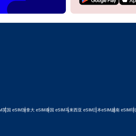
继续访问您的账户或在几秒钟内创建一个新账户。
 your eSIM, start by checking if your device supports eSIM
logy. Then, contact your mobile carrier to request an eSIM activ
ill provide you with a QR code or activation details that you ca
继续使用
Apple
er in your device settings. Once activated, you can enjoy the ben
M without needing a physical SIM card!
或使用电子邮件继续
择货币：
邮件
择语言：
货币
发送验证码
 - 美元
KRW - 南非兰特 (R)
M
英国 eSIM
加拿大 eSIM
泰国 eSIM
马来西亚 eSIM
日本eSIM
越南 eSIM
印
nglish
Español
D - 新加坡元（S$）
TWD - 新台币