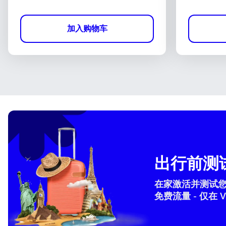
加入购物车
出行前测试
在家激活并测试您的 
免费流量 - 仅在 V
How 