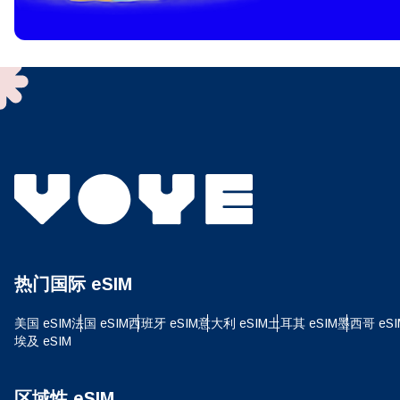
To get
techno
They w
or ent
of eSI
选
电子
选
搜索
热门国际 eSIM
USD
美国 eSIM
法国 eSIM
西班牙 eSIM
意大利 eSIM
土耳其 eSIM
墨西哥 eSI
埃及 eSIM
E
SG
区域性 eSIM