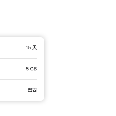
15 天
5 GB
巴西