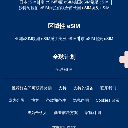
日本eSIM
越南 eSIM
印度 eSIM
德国eSIM
希腊 eSIM
沙特阿拉伯 eSIM
阿拉伯联合酋长国 eSIM
埃及 eSIM
区域性 eSIM
亚洲eSIM
欧洲 eSIM
拉丁美洲 eSIM
中东 eSIM
北美 eSIM
全球计划
全球eSIM
推荐好友即可获得奖励
支持
支持的设备
联系我们
成为会员
博客
条款和条件
隐私声明
Cookies 政策
成为合伙人
商业解决方案
家庭计划
获取应用程序