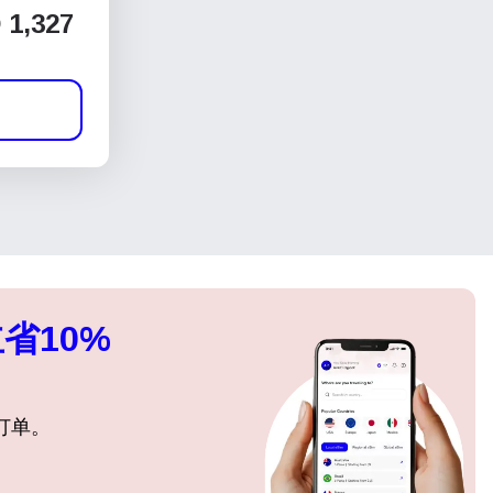
1,327
省10%
订单。
关闭弹出窗口