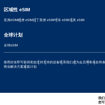
D
区域性 eSIM
JPY 
亚洲eSIM
欧洲 eSIM
拉丁美洲 eSIM
中东 eSIM
北美 eSIM
ية
THB
全球计划
全球eSIM
IDR
P
推荐好友即可获得奖励
支持
支持的设备
联系我们
成为会员
博客
条款和
CAD
商业解决方案
家庭计划
ไ
AE
我们
CHF
您可