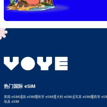
How 
To get
techno
They w
or ent
of eSI
选
电子
选
搜索
热门国际 eSIM
USD
美国 eSIM
法国 eSIM
西班牙 eSIM
意大利 eSIM
土耳其 eSIM
墨西哥 eSI
E
埃及 eSIM
SG