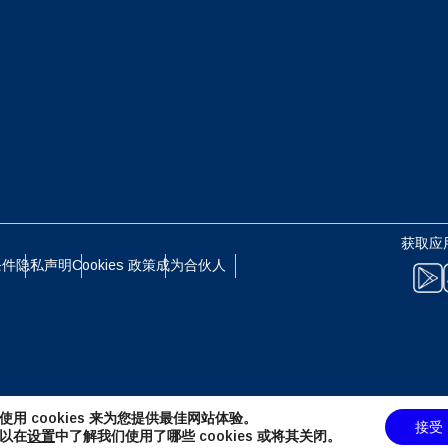
eutsch
Français
- 日元 (¥)
EUR - 欧元
עברית
العرب
 - 泰铢
PHP - 菲律宾比索
日本語
한국어
 - 印尼盾
AUD - 澳元（$）
获取应
olski
Português
条件
隐私声明
Cookies 政策
成为合伙人
 - 加元（$）
GBP - 英镑 (£)
ทย
Türkçe
D - 阿联酋迪拉姆
ILS - 以色列新谢克尔
简体中文
繁體中文
使用 cookies 来为您提供最佳网站体验。
接受
 - 瑞士法郎
NZD - 新西兰元（$）
以在
设置
中了解我们使用了哪些 cookies 或将其关闭。