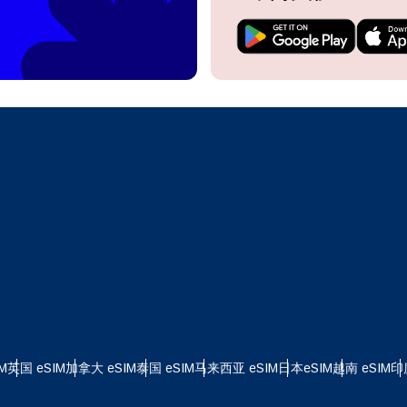
do I get my eSim?
继续访问您的账户或在几秒钟内创建一个新账户。
 your eSIM, start by checking if your device supports eSIM
logy. Then, contact your mobile carrier to request an eSIM activ
ill provide you with a QR code or activation details that you ca
继续使用
Apple
er in your device settings. Once activated, you can enjoy the ben
M without needing a physical SIM card!
或使用电子邮件继续
择货币：
邮件
择语言：
货币
发送验证码
 - 美元
KRW - 南非兰特 (R)
M
英国 eSIM
加拿大 eSIM
泰国 eSIM
马来西亚 eSIM
日本eSIM
越南 eSIM
印
nglish
Español
D - 新加坡元（S$）
TWD - 新台币