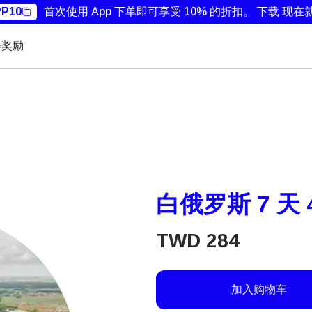
P10
首次使用 App 下单即可享受 10% 的折扣。
下载 现在
得奖励
白俄罗斯 7 天 
TWD
284
加入购物车