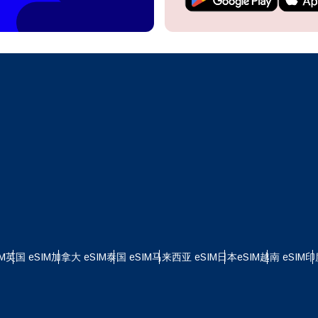
继续访问您的账户或在几秒钟内创建一个新账户。
 your eSIM, start by checking if your device supports eSIM
logy. Then, contact your mobile carrier to request an eSIM activ
ill provide you with a QR code or activation details that you ca
继续使用
Apple
er in your device settings. Once activated, you can enjoy the ben
M without needing a physical SIM card!
或使用电子邮件继续
择货币：
邮件
择语言：
货币
发送验证码
 - 美元
KRW - 南非兰特 (R)
M
英国 eSIM
加拿大 eSIM
泰国 eSIM
马来西亚 eSIM
日本eSIM
越南 eSIM
印
nglish
Español
D - 新加坡元（S$）
TWD - 新台币