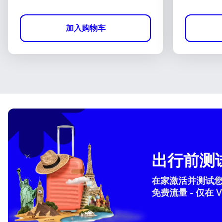
加入购物车
出行前测试
在家激活并测试您的 
免费流量 - 仅在 V
How 