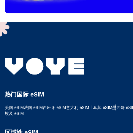
To get
techno
They w
or ent
of eSI
选
电子
选
搜索
热门国际 eSIM
USD
美国 eSIM
法国 eSIM
西班牙 eSIM
意大利 eSIM
土耳其 eSIM
墨西哥 eSI
埃及 eSIM
E
SG
区域性 eSIM