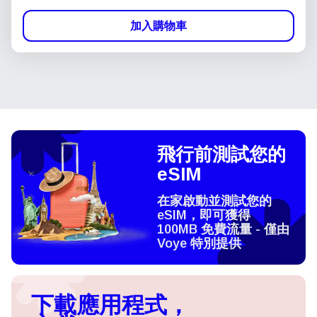
加入購物車
飛行前測試您的
eSIM
在家啟動並測試您的
eSIM，即可獲得
100MB 免費流量 - 僅由
Voye 特別提供
下載應用程式，