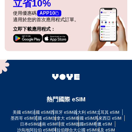
立省10%
使用優惠碼
APP10
適用於您的首次應用程式訂單。
立即下載應用程式：
熱門國際 eSIM
美國 eSIM
法國 eSIM
西班牙 eSIM
義大利 eSIM
土耳其 eSIM
墨西哥 eSIM
英國 eSIM
加拿大 eSIM
泰國 eSIM
馬來西亞 eSIM
日本eSIM
越南 eSIM
印度 eSIM
德國eSIM
希臘 eSIM
沙烏地阿拉伯 eSIM
阿拉伯聯合大公國 eSIM
埃及 eSIM