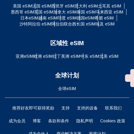
美国 eSIM
法国 eSIM
西班牙 eSIM
意大利 eSIM
土耳其 eSIM
墨西哥 eSIM
英国 eSIM
加拿大 eSIM
泰国 eSIM
马来西亚 eSIM
日本eSIM
越南 eSIM
印度 eSIM
德国eSIM
希腊 eSIM
沙特阿拉伯 eSIM
阿拉伯联合酋长国 eSIM
埃及 eSIM
区域性 eSIM
亚洲eSIM
欧洲 eSIM
拉丁美洲 eSIM
中东 eSIM
北美 eSIM
全球计划
全球eSIM
推荐好友即可获得奖励
支持
支持的设备
联系我们
成为会员
博客
条款和条件
隐私声明
Cookies 政策
成为合伙人
商业解决方案
家庭计划