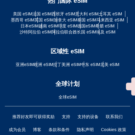
热门国际 eSIM
美国 eSIM
法国 eSIM
西班牙 eSIM
意大利 eSIM
土耳其 eSIM
墨西哥 eSIM
英国 eSIM
加拿大 eSIM
泰国 eSIM
马来西亚 eSIM
日本eSIM
越南 eSIM
印度 eSIM
德国eSIM
希腊 eSIM
沙特阿拉伯 eSIM
阿拉伯联合酋长国 eSIM
埃及 eSIM
区域性 eSIM
亚洲eSIM
欧洲 eSIM
拉丁美洲 eSIM
中东 eSIM
北美 eSIM
全球计划
全球eSIM
推荐好友即可获得奖励
支持
支持的设备
联系我们
成为会员
博客
条款和条件
隐私声明
Cookies 政策