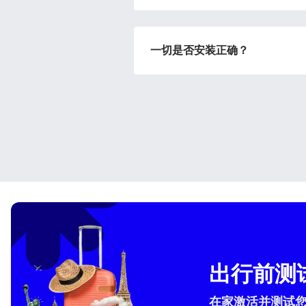
How 
此 e
To get
您可
techno
一切是否安装正确？
They w
Za
or ent
of eSI
Or
Um
选
电子
选
搜索
USD
出行前测试
E
SG
在家激活并测试您的 