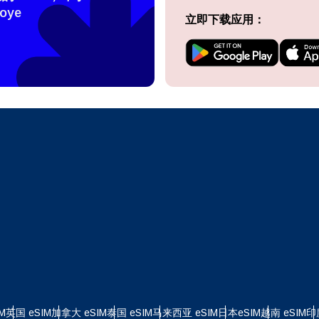
oye
立即下载应用：
eutsch
Français
- 日元 (¥)
EUR - 欧元
עברית
العرب
 - 泰铢
PHP - 菲律宾比索
日本語
한국어
 - 印尼盾
AUD - 澳元（$）
olski
Português
 - 加元（$）
GBP - 英镑 (£)
ทย
Türkçe
D - 阿联酋迪拉姆
ILS - 以色列新谢克尔
简体中文
繁體中文
 - 瑞士法郎
NZD - 新西兰元（$）
M
英国 eSIM
加拿大 eSIM
泰国 eSIM
马来西亚 eSIM
日本eSIM
越南 eSIM
印