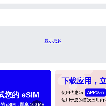
do I get my eSim?
SIM 可能会根据可用性和速度在以下网络之间切换。
继续访问您的账户或在几秒钟内创建一个新账户。
 your eSIM, start by checking if your device supports eSIM
以在设备设置中进行调整。
logy. Then, contact your mobile carrier to request an eSIM activ
ill provide you with a QR code or activation details that you ca
继续使用
Apple
in Jordan
5G, 4G, 3G
er in your device settings. Once activated, you can enjoy the ben
M without needing a physical SIM card!
ange Jordan
4G, 3G
或使用电子邮件继续
显示更多
niah by Beyon
4G, 3G
择货币：
邮件
择语言：
货币
发送验证码
下载应用，立
 - 美元
KRW - 南非兰特 (R)
使用优惠码
APP10
您的 eSIM
nglish
Español
适用于您的首次应用内
D - 新加坡元（S$）
TWD - 新台币
eSIM，即享 100 MB