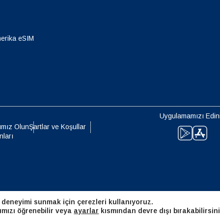
eutsch
Français
- Japon Yeni
EUR - Euro
erika eSIM
עברית
العرب
- Tayland Bahtı
PHP - Filipin Pesosu
日本語
한국어
- Endonezya Rupiahı
AUD - Avustralya Doları
Uygulamamızı Edin
olski
Português
ımız Olun
Şartlar ve Koşullar
nları
- Kanada Doları
GBP - İngiliz Sterlini
ทย
Türkçe
 Birleşik Arap Emirlikleri Dirhemi
ILS - Yeni İsrail Şekeli
简体中文
繁體中文
 deneyimi sunmak için çerezleri kullanıyoruz.
- İsviçre Frangı
NZD - Yeni Zelanda Doları
ımızı öğrenebilir veya
ayarlar
kısmından devre dışı bırakabilirsini