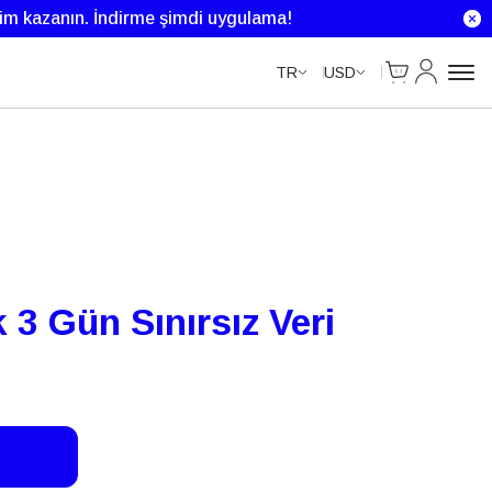
rim kazanın.
İndirme şimdi uygulama!
Cart
Hesabım
TR
USD
k 3 Gün Sınırsız Veri