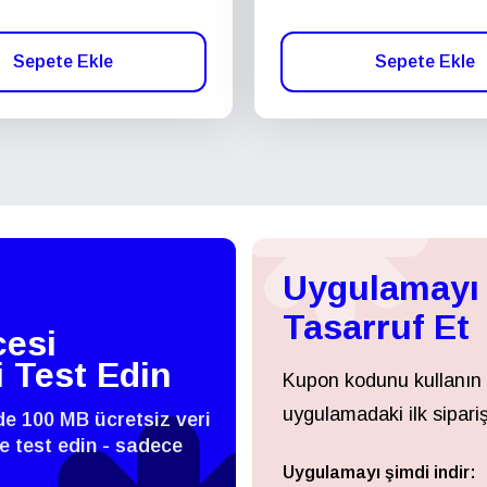
Sepete Ekle
Sepete Ekle
Uygulamayı 
Tasarruf Et
esi
i Test Edin
Kupon kodunu kullanın
uygulamadaki ilk sipariş
zde 100 MB ücretsiz veri
 ve test edin - sadece
Uygulamayı şimdi indir:
Giriş Yap veya Kayıt Ol