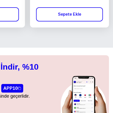
Sepete Ekle
İndir, %10
APP10
inde geçerlidir.
Açılır Pencereyi Kapat