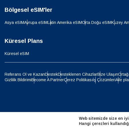
Bölgesel eSIM'ler
D
JPY 
Asya eSIM
Avrupa eSIM
Latin Amerika eSIM
Orta Doğu eSIM
Kuzey Am
ية
THB 
Küresel Plans
Küresel eSIM
IDR 
P
Referans Ol ve Kazan
Destek
Desteklenen Cihazlar
Bize Ulaşın
Ortağ
Gizlilik Bildirimi
Become A Partner
Çerez Politikası
İş Çözümleri
Aile pla
CAD 
ไ
AED -
Web sitemizde size en iyi
CHF 
Hangi çerezleri kullandığ