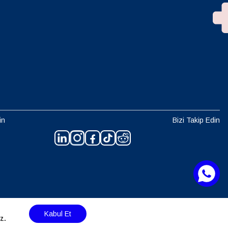
in
Bizi Takip Edin
Kabul Et
z.