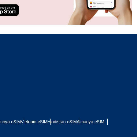
ation.
n scan
efits
Açılır Pencereyi Kapat
Açılır Pencereyi Kapat
ponya eSIM
Vietnam eSIM
Hindistan eSIM
Almanya eSIM