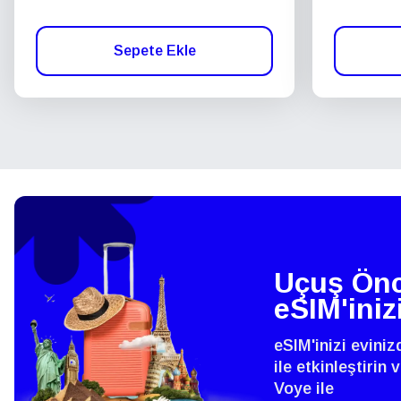
Sepete Ekle
Uçuş Önc
eSIM'iniz
eSIM'inizi evini
ile etkinleştirin
Voye ile