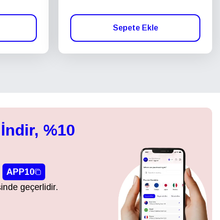
Sepete Ekle
İndir, %10
APP10
inde geçerlidir.
Açılır Pencereyi Kapat