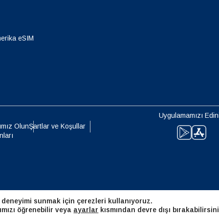
eutsch
Français
- Japon Yeni
EUR - Euro
erika eSIM
עברית
العرب
- Tayland Bahtı
PHP - Filipin Pesosu
日本語
한국어
- Endonezya Rupiahı
AUD - Avustralya Doları
Uygulamamızı Edin
olski
Português
ımız Olun
Şartlar ve Koşullar
nları
- Kanada Doları
GBP - İngiliz Sterlini
ทย
Türkçe
 Birleşik Arap Emirlikleri Dirhemi
ILS - Yeni İsrail Şekeli
简体中文
繁體中文
 deneyimi sunmak için çerezleri kullanıyoruz.
- İsviçre Frangı
NZD - Yeni Zelanda Doları
ımızı öğrenebilir veya
ayarlar
kısmından devre dışı bırakabilirsini