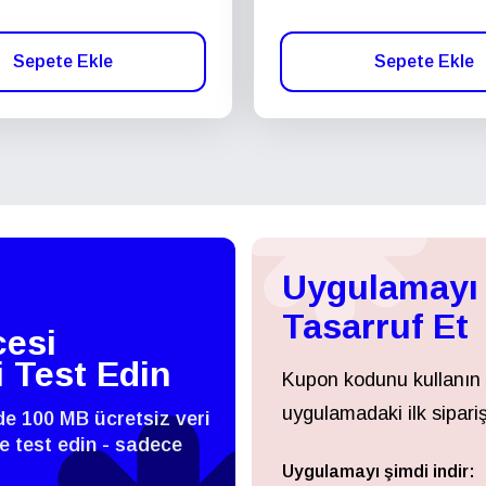
Sepete Ekle
Sepete Ekle
Uygulamayı 
Tasarruf Et
esi
i Test Edin
Kupon kodunu kullanın
uygulamadaki ilk sipariş
zde 100 MB ücretsiz veri
 ve test edin - sadece
Uygulamayı şimdi indir:
Giriş Yap veya Kayıt Ol