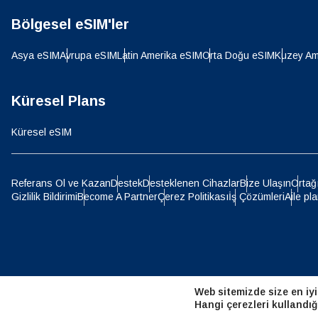
Bölgesel eSIM'ler
D
JPY 
Asya eSIM
Avrupa eSIM
Latin Amerika eSIM
Orta Doğu eSIM
Kuzey Am
ية
THB 
Küresel Plans
Küresel eSIM
IDR 
P
Referans Ol ve Kazan
Destek
Desteklenen Cihazlar
Bize Ulaşın
Ortağ
Gizlilik Bildirimi
Become A Partner
Çerez Politikası
İş Çözümleri
Aile pla
CAD 
ไ
AED -
Web sitemizde size en iyi
CHF 
Hangi çerezleri kullandığ