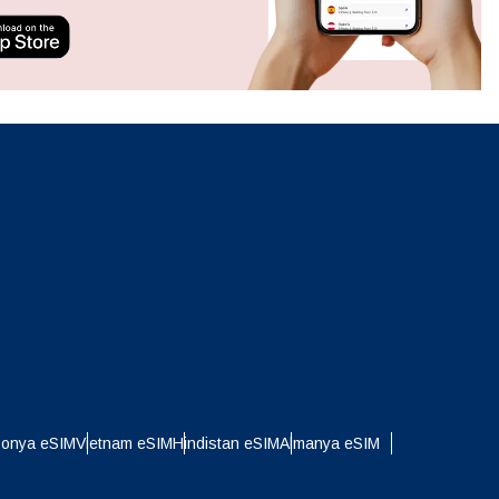
ation.
n scan
efits
Açılır Pencereyi Kapat
Açılır Pencereyi Kapat
ponya eSIM
Vietnam eSIM
Hindistan eSIM
Almanya eSIM