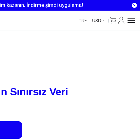
Unlimited Data
rim kazanın.
İndirme şimdi uygulama!
Cart
Hesabım
TR
USD
 Sınırsız Veri