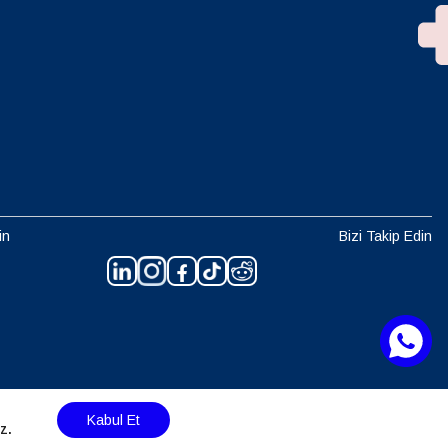
in
Bizi Takip Edin
Kabul Et
z.