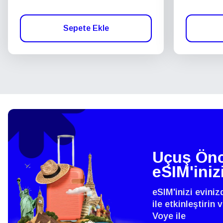
Sepete Ekle
Uçuş Önc
eSIM'iniz
eSIM'inizi evini
ile etkinleştirin
Voye ile