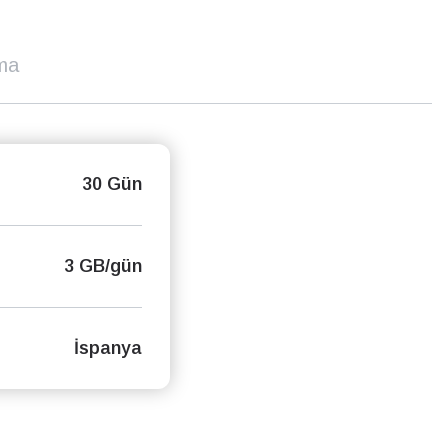
ma
30 Gün
3 GB/gün
İspanya