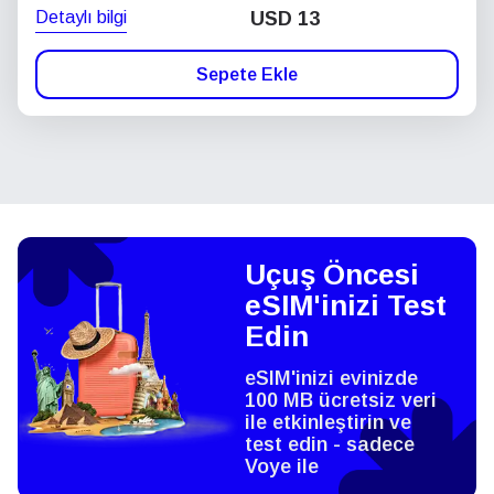
Detaylı bilgi
USD
13
Sepete Ekle
Uçuş Öncesi
eSIM'inizi Test
Edin
eSIM'inizi evinizde
100 MB ücretsiz veri
ile etkinleştirin ve
test edin - sadece
Voye ile