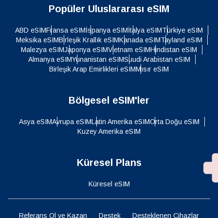
Popüler Uluslararası eSIM
ABD eSIM
Fransa eSIM
İspanya eSIM
İtalya eSIM
Türkiye eSIM
Meksika eSIM
Birleşik Krallık eSIM
Kanada eSIM
Tayland eSIM
Malezya eSIM
Japonya eSIM
Vietnam eSIM
Hindistan eSIM
Almanya eSIM
Yunanistan eSIM
Suudi Arabistan eSIM
Birleşik Arap Emirlikleri eSIM
Mısır eSIM
Bölgesel eSIM'ler
Asya eSIM
Avrupa eSIM
Latin Amerika eSIM
Orta Doğu eSIM
Kuzey Amerika eSIM
Küresel Plans
Küresel eSIM
Referans Ol ve Kazan
Destek
Desteklenen Cihazlar