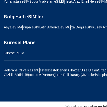
SGD 
Yunanistan eSIM
Suudi Arabistan eSIM
Birleşik Arap Emirlikleri eSIM
M
D
Bölgesel eSIM'ler
JPY 
Asya eSIM
Avrupa eSIM
Latin Amerika eSIM
Orta Doğu eSIM
Kuzey Am
ية
THB 
Küresel Plans
Küresel eSIM
IDR 
P
Referans Ol ve Kazan
Destek
Desteklenen Cihazlar
Bize Ulaşın
Ortağ
CAD 
Gizlilik Bildirimi
Become A Partner
Çerez Politikası
İş Çözümleri
Aile pla
ไ
AED -
CHF 
Web sitemizde size en iyi