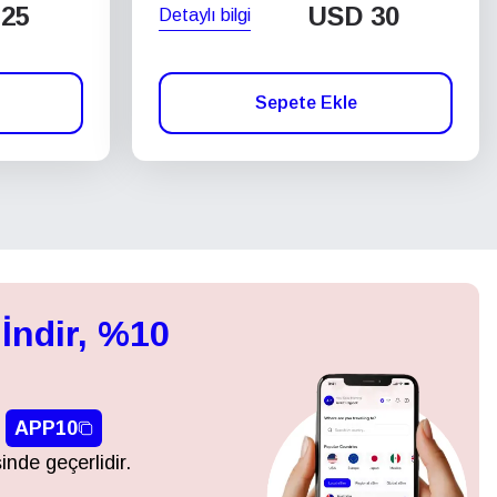
25
USD
30
Detaylı bilgi
Sepete Ekle
İndir, %10
APP10
inde geçerlidir.