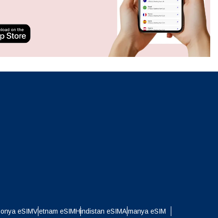
Açılır Pencereyi Kapat
ation.
n scan
efits
Açılır Pencereyi Kapat
Açılır Pencereyi Kapat
ponya eSIM
Vietnam eSIM
Hindistan eSIM
Almanya eSIM