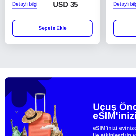
USD
35
Detaylı bilgi
Detaylı bil
Sepete Ekle
Uçuş Önc
eSIM'iniz
eSIM'inizi evini
ile etkinleştirin