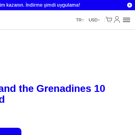
Unlimited Data
Unlimited Data
Unlimited Data
rim kazanın.
İndirme şimdi uygulama!
Cart
Hesabım
TR
USD
 and the Grenadines 10
d