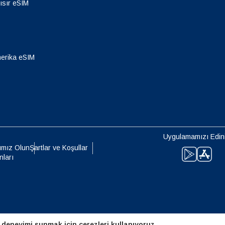
- Singapur Doları
TWD - Yeni Tayvan Doları
ısır eSIM
eutsch
Français
- Japon Yeni
EUR - Euro
erika eSIM
עברית
العرب
- Tayland Bahtı
PHP - Filipin Pesosu
日本語
한국어
- Endonezya Rupiahı
AUD - Avustralya Doları
olski
Português
Uygulamamızı Edin
ımız Olun
Şartlar ve Koşullar
- Kanada Doları
GBP - İngiliz Sterlini
nları
ทย
Türkçe
 Birleşik Arap Emirlikleri Dirhemi
ILS - Yeni İsrail Şekeli
简体中文
繁體中文
- İsviçre Frangı
NZD - Yeni Zelanda Doları
 deneyimi sunmak için çerezleri kullanıyoruz.