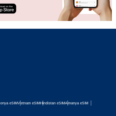
ation.
n scan
efits
Açılır Pencereyi Kapat
Açılır Pencereyi Kapat
ponya eSIM
Vietnam eSIM
Hindistan eSIM
Almanya eSIM