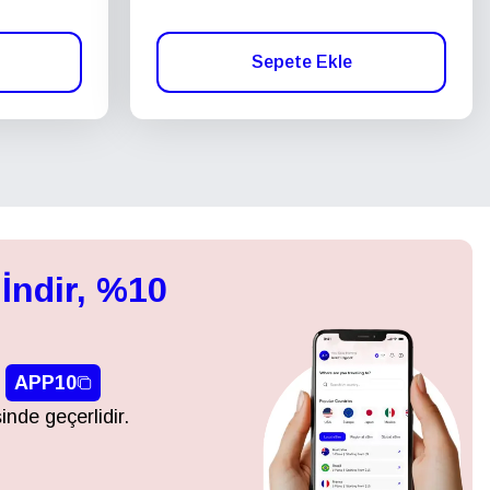
Sepete Ekle
İndir, %10
APP10
inde geçerlidir.
Açılır Pencereyi Kapat