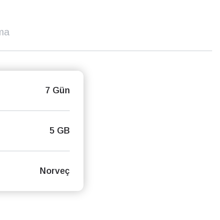
ma
7 Gün
5 GB
Norveç