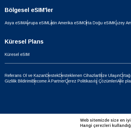
Bölgesel eSIM'ler
D
JPY 
Asya eSIM
Avrupa eSIM
Latin Amerika eSIM
Orta Doğu eSIM
Kuzey Am
ية
THB 
Küresel Plans
Küresel eSIM
IDR 
P
Referans Ol ve Kazan
Destek
Desteklenen Cihazlar
Bize Ulaşın
Ortağ
Gizlilik Bildirimi
Become A Partner
Çerez Politikası
İş Çözümleri
Aile pla
CAD 
ไ
AED -
Web sitemizde size en iyi
CHF 
Hangi çerezleri kullandığ