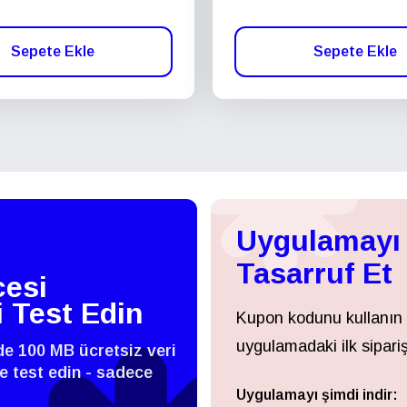
Sepete Ekle
Sepete Ekle
Uygulamayı 
Tasarruf Et
esi
i Test Edin
Kupon kodunu kullanın
uygulamadaki ilk sipariş
zde 100 MB ücretsiz veri
 ve test edin - sadece
Uygulamayı şimdi indir:
Giriş Yap veya Kayıt Ol