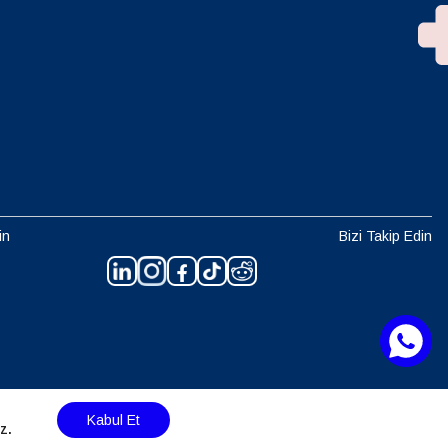
in
Bizi Takip Edin
Kabul Et
z.