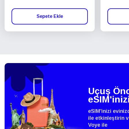
Sepete Ekle
Uçuş Önc
eSIM'iniz
eSIM'inizi evini
ile etkinleştirin
Voye ile