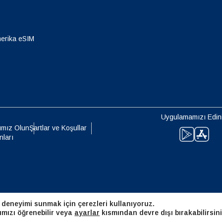
eutsch
Français
- Japon Yeni
EUR - Euro
erika eSIM
עברית
العرب
- Tayland Bahtı
PHP - Filipin Pesosu
日本語
한국어
- Endonezya Rupiahı
AUD - Avustralya Doları
Uygulamamızı Edin
olski
Português
ımız Olun
Şartlar ve Koşullar
nları
- Kanada Doları
GBP - İngiliz Sterlini
ทย
Türkçe
 Birleşik Arap Emirlikleri Dirhemi
ILS - Yeni İsrail Şekeli
简体中文
繁體中文
 deneyimi sunmak için çerezleri kullanıyoruz.
- İsviçre Frangı
NZD - Yeni Zelanda Doları
ımızı öğrenebilir veya
ayarlar
kısmından devre dışı bırakabilirsini