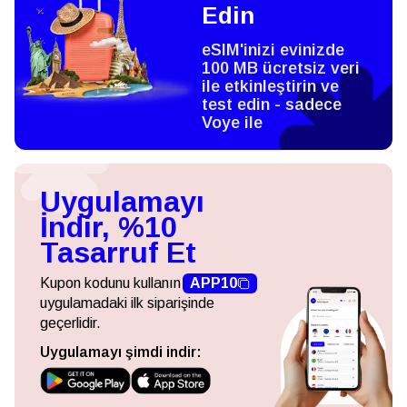
Edin
eSIM'inizi evinizde
100 MB ücretsiz veri
ile etkinleştirin ve
test edin - sadece
Voye ile
Uygulamayı
İndir, %10
Tasarruf Et
Kupon kodunu kullanın
APP10
uygulamadaki ilk siparişinde
geçerlidir.
Uygulamayı şimdi indir: