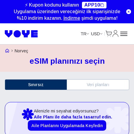
⚡ Kupon kodunu kullanın
APP10
Uygulama üzerinden vereceğiniz ilk siparişinizde
%10 indirim kazanın.
İndirme
şimdi uygulama!
Cart
Hesabım
TR
USD
Voye Homepage
Norveç
eSIM planınızı seçin
Sınırsız
Veri planları
Ailenizle mi seyahat ediyorsunuz?
Aile Planı ile daha fazla tasarruf edin.
Aile Planlarını Uygulamada Keşfedin