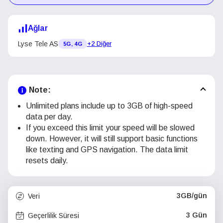
Ağlar
Lyse Tele AS
+2 Diğer
5G, 4G
Note:
Unlimited plans include up to 3GB of high-speed
data per day.
If you exceed this limit your speed will be slowed
down. However, it will still support basic functions
like texting and GPS navigation. The data limit
resets daily.
3GB/gün
Veri
3 Gün
Geçerlilik Süresi