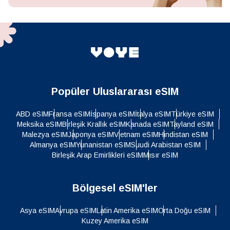
Popüler Uluslararası eSIM
ABD eSIM
Fransa eSIM
İspanya eSIM
İtalya eSIM
Türkiye eSIM
Meksika eSIM
Birleşik Krallık eSIM
Kanada eSIM
Tayland eSIM
Malezya eSIM
Japonya eSIM
Vietnam eSIM
Hindistan eSIM
Almanya eSIM
Yunanistan eSIM
Suudi Arabistan eSIM
Birleşik Arap Emirlikleri eSIM
Mısır eSIM
Bölgesel eSIM'ler
Asya eSIM
Avrupa eSIM
Latin Amerika eSIM
Orta Doğu eSIM
Kuzey Amerika eSIM