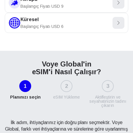
Başlangıç Fiyatı
USD
9
Küresel
Başlangıç Fiyatı
USD
6
Voye Global'in
eSIM'i Nasıl Çalışır?
1
2
3
Planınızı seçin
eSIM Yükleme
Aktifleştirin ve
seyahatinizin tadını
çıkarın
İlk adım, ihtiyaçlarınız için doğru planı seçmektir. Voye
Global, farklı veri ihtiyaçlarına ve sürelerine göre uyarlanmış