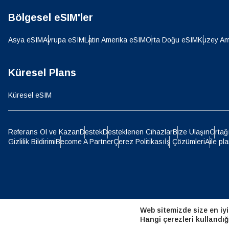
Bölgesel eSIM'ler
D
JPY 
Asya eSIM
Avrupa eSIM
Latin Amerika eSIM
Orta Doğu eSIM
Kuzey Am
ية
THB 
Küresel Plans
Küresel eSIM
IDR 
P
Referans Ol ve Kazan
Destek
Desteklenen Cihazlar
Bize Ulaşın
Ortağ
Gizlilik Bildirimi
Become A Partner
Çerez Politikası
İş Çözümleri
Aile pla
CAD 
ไ
AED -
Web sitemizde size en iyi
CHF 
Hangi çerezleri kullandığ