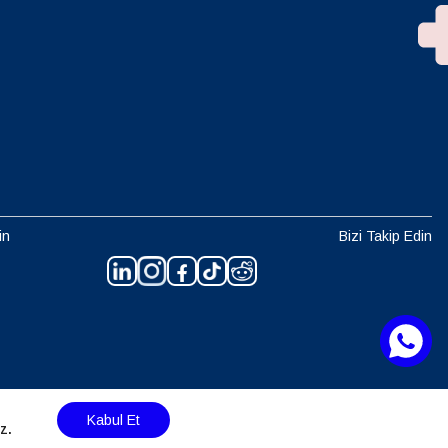
in
Bizi Takip Edin
Kabul Et
z.