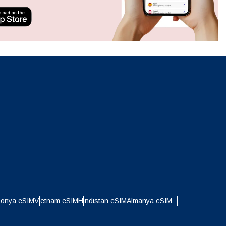
ation.
n scan
efits
Açılır Pencereyi Kapat
Açılır Pencereyi Kapat
ponya eSIM
Vietnam eSIM
Hindistan eSIM
Almanya eSIM