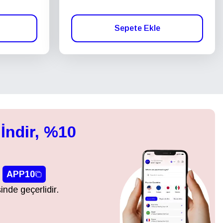
Sepete Ekle
İndir, %10
APP10
inde geçerlidir.
Açılır Pencereyi Kapat