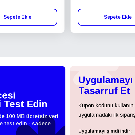
Sepete Ekle
Sepete Ekle
Uygulamayı 
Tasarruf Et
esi
i Test Edin
Kupon kodunu kullanın
uygulamadaki ilk sipariş
zde 100 MB ücretsiz veri
 ve test edin - sadece
Uygulamayı şimdi indir:
Giriş Yap veya Kayıt Ol