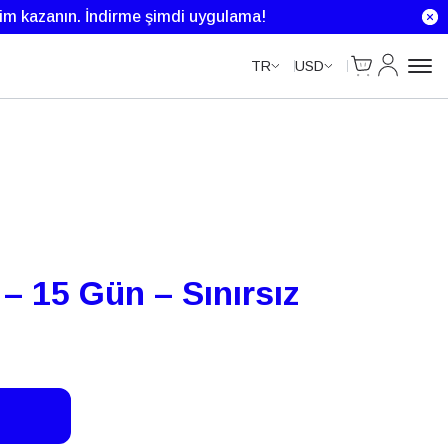
Unlimited Data
Unlimited Data
Unlimited Data
rim kazanın.
İndirme şimdi uygulama!
Cart
Hesabım
TR
USD
– 15 Gün – Sınırsız