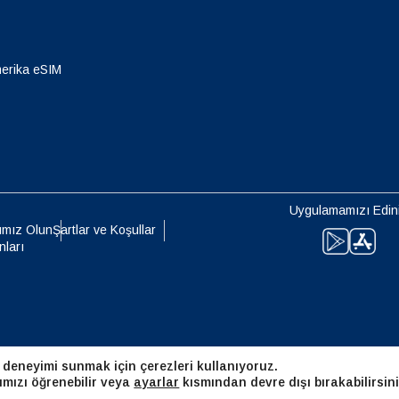
eutsch
Français
- Japon Yeni
EUR - Euro
erika eSIM
עברית
العرب
- Tayland Bahtı
PHP - Filipin Pesosu
日本語
한국어
- Endonezya Rupiahı
AUD - Avustralya Doları
Uygulamamızı Edin
olski
Português
ımız Olun
Şartlar ve Koşullar
nları
- Kanada Doları
GBP - İngiliz Sterlini
ทย
Türkçe
 Birleşik Arap Emirlikleri Dirhemi
ILS - Yeni İsrail Şekeli
简体中文
繁體中文
 deneyimi sunmak için çerezleri kullanıyoruz.
- İsviçre Frangı
NZD - Yeni Zelanda Doları
ımızı öğrenebilir veya
ayarlar
kısmından devre dışı bırakabilirsini