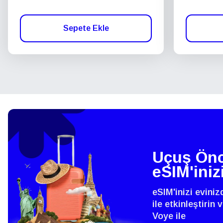
Sepete Ekle
Uçuş Önc
eSIM'iniz
eSIM'inizi evini
ile etkinleştirin
Voye ile