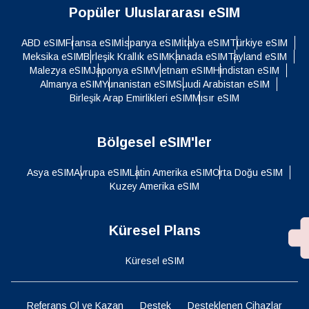
Popüler Uluslararası eSIM
ABD eSIM
Fransa eSIM
İspanya eSIM
İtalya eSIM
Türkiye eSIM
Meksika eSIM
Birleşik Krallık eSIM
Kanada eSIM
Tayland eSIM
Malezya eSIM
Japonya eSIM
Vietnam eSIM
Hindistan eSIM
Almanya eSIM
Yunanistan eSIM
Suudi Arabistan eSIM
Birleşik Arap Emirlikleri eSIM
Mısır eSIM
Bölgesel eSIM'ler
Asya eSIM
Avrupa eSIM
Latin Amerika eSIM
Orta Doğu eSIM
Kuzey Amerika eSIM
Küresel Plans
Küresel eSIM
Referans Ol ve Kazan
Destek
Desteklenen Cihazlar