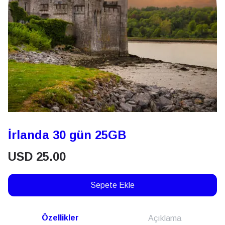
İrlanda 30 gün 25GB
USD
25.00
Sepete Ekle
Özellikler
Açıklama