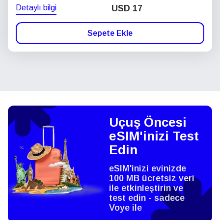
Detaylı bilgi
USD
17
Sepete Ekle
Uçuş Öncesi
eSIM'inizi Test
Edin
eSIM'inizi evinizde
100 MB ücretsiz veri
ile etkinleştirin ve
test edin - sadece
Voye ile