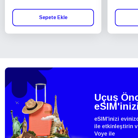
Sepete Ekle
Uçuş Önc
eSIM'iniz
eSIM'inizi evini
ile etkinleştirin
Voye ile