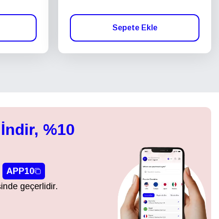
Sepete Ekle
İndir, %10
APP10
inde geçerlidir.
Açılır Pencereyi Kapat