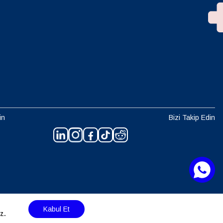
in
Bizi Takip Edin
Kabul Et
z.