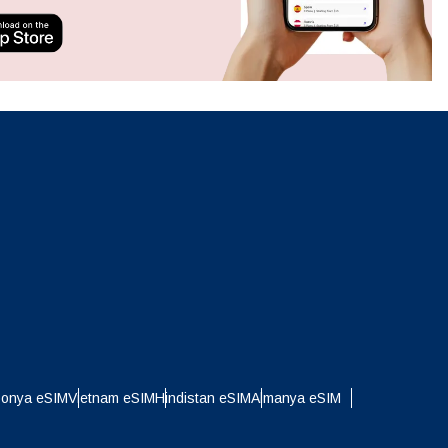
ation.
n scan
efits
Açılır Pencereyi Kapat
Açılır Pencereyi Kapat
ponya eSIM
Vietnam eSIM
Hindistan eSIM
Almanya eSIM