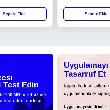
Sepete Ekle
Sepete Ekle
Uygulamayı 
Tasarruf Et
esi
i Test Edin
Kupon kodunu kullanın
uygulamadaki ilk sipariş
zde 100 MB ücretsiz veri
 ve test edin - sadece
Uygulamayı şimdi indir:
Giriş Yap veya Kayıt Ol