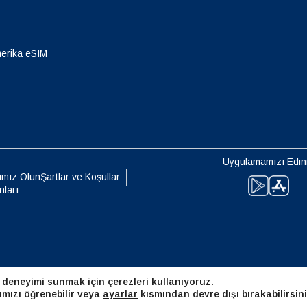
eutsch
Français
- Japon Yeni
EUR - Euro
erika eSIM
עברית
العرب
- Tayland Bahtı
PHP - Filipin Pesosu
日本語
한국어
- Endonezya Rupiahı
AUD - Avustralya Doları
Uygulamamızı Edin
olski
Português
ımız Olun
Şartlar ve Koşullar
nları
- Kanada Doları
GBP - İngiliz Sterlini
ทย
Türkçe
 Birleşik Arap Emirlikleri Dirhemi
ILS - Yeni İsrail Şekeli
简体中文
繁體中文
 deneyimi sunmak için çerezleri kullanıyoruz.
- İsviçre Frangı
NZD - Yeni Zelanda Doları
ımızı öğrenebilir veya
ayarlar
kısmından devre dışı bırakabilirsini