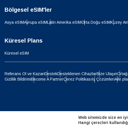
Bölgesel eSIM'ler
D
JPY 
Asya eSIM
Avrupa eSIM
Latin Amerika eSIM
Orta Doğu eSIM
Kuzey Am
ية
THB 
Küresel Plans
Küresel eSIM
IDR 
P
Referans Ol ve Kazan
Destek
Desteklenen Cihazlar
Bize Ulaşın
Ortağ
Gizlilik Bildirimi
Become A Partner
Çerez Politikası
İş Çözümleri
Aile pla
CAD 
ไ
AED -
Web sitemizde size en iyi
CHF 
Hangi çerezleri kullandığ