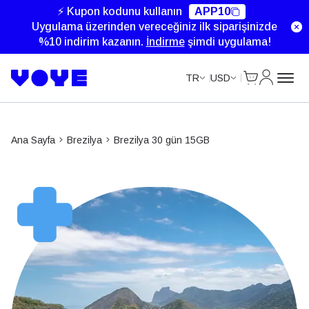
Unlimited Data
Unlimited Data
Unlimited Data
Unlimited Data
⚡ Kupon kodunu kullanın
APP10
Uygulama üzerinden vereceğiniz ilk siparişinizde
%10 indirim kazanın.
İndirme
şimdi uygulama!
Cart
Hesabım
TR
USD
Ana Sayfa
Brezilya
Brezilya 30 gün 15GB