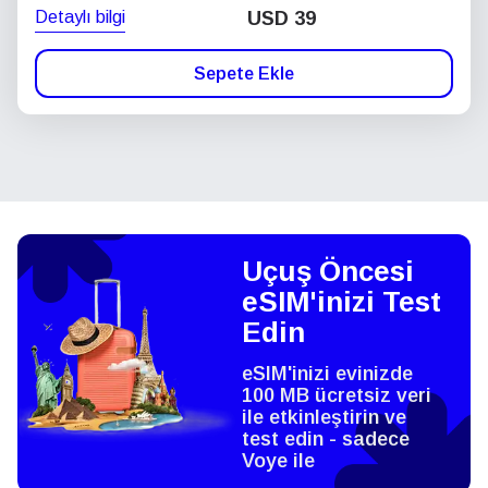
Detaylı bilgi
USD
39
Sepete Ekle
Uçuş Öncesi
eSIM'inizi Test
Edin
eSIM'inizi evinizde
100 MB ücretsiz veri
ile etkinleştirin ve
test edin - sadece
Voye ile