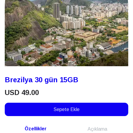
Brezilya 30 gün 15GB
USD
49.00
Sepete Ekle
Özellikler
Açıklama