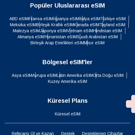
Popüler Uluslararası eSIM
ABD eSIM
Fransa eSIM
İspanya eSIM
İtalya eSIM
Türkiye eSIM
Meksika eSIM
Birleşik Krallık eSIM
Kanada eSIM
Tayland eSIM
Malezya eSIM
Japonya eSIM
Vietnam eSIM
Hindistan eSIM
Almanya eSIM
Yunanistan eSIM
Suudi Arabistan eSIM
Birleşik Arap Emirlikleri eSIM
Mısır eSIM
Bölgesel eSIM'ler
Asya eSIM
Avrupa eSIM
Latin Amerika eSIM
Orta Doğu eSIM
Kuzey Amerika eSIM
Küresel Plans
Küresel eSIM
Referans Ol ve Kazan
Destek
Desteklenen Cihazlar